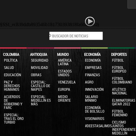
§SSI_ec839ddb893546b181730393818fa60a_SSI§
COLOMBIA
ANTIOQUIA
MUNDO
ECONOMÍA
DEPORTES
POLÍTICA
SEGURIDAD
AMÉRICA
ECONOMÍA
FÚTBOL
LATINA
SALUD
MOVILIDAD
EMPRESAS
FÚTBOL
ESTADOS
EUROPEO
EDUCACIÓN
OBRAS
UNIDOS
FINANZAS
FÚTBOL
PAZ Y
ESPECIAL:
VENEZUELA
AGRO
COLOMBIANO
DERECHOS
CASTILLO DE
HUMANOS
NAIPES
EUROPA
INNOVACIÓN
ATLÉTICO
NACIONAL
ACUERDOS
ESPECIAL:
MEDIO
SALARIO
DE
MEDELLÍN ES
ORIENTE
MÍNIMO
ELIMINATORIAS
GOBIERNO Y
MÁS
QATAR 2022
FARC
ECONOMÍA
DE BOLSILLO
FÚTBOL
ESPECIAL:
FEMENINO
TRAS EL ORO
VISIONARIOS
TURBIO
CICLISMO
#DEESTASALIMOSJUNTOS
INDEPENDIENTE
MEDELLÍN