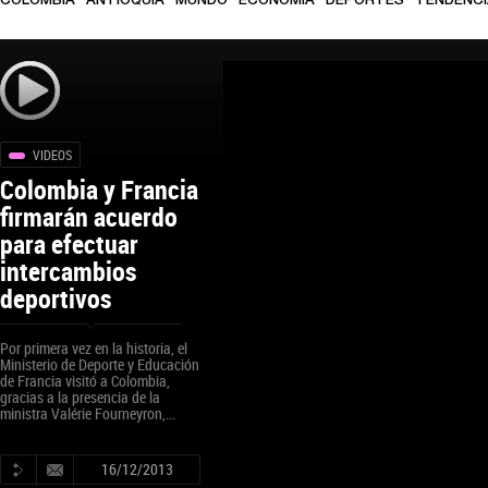
COLOMBIA
ANTIOQUIA
MUNDO
ECONOMÍA
DEPORTES
TENDENC
VIDEOS
Colombia y Francia
firmarán acuerdo
para efectuar
intercambios
deportivos
Por primera vez en la historia, el
Ministerio de Deporte y Educación
de Francia visitó a Colombia,
gracias a la presencia de la
ministra Valérie Fourneyron,...
16/12/2013