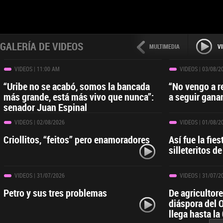
GALERÍA DE VIDEOS
MULTIMEDIA
V
VIDEOS
| 11:00 AM
VIDEOS
| 03/08/2
“Uribe no se acabó, somos la bancada
“No vengo a r
más grande, está más vivo que nunca”:
a seguir gana
senador Juan Espinal
VIDEOS
| 02/08/2026
VIDEOS
| 01/08/2
Criollitos, “feitos” pero enamoradores
Así fue la fies
silleteritos de
VIDEOS
| 31/07/2026
VIDEOS
| 31/07/2
Petro y sus tres problemas
De agricultor
diáspora del 
llega hasta la