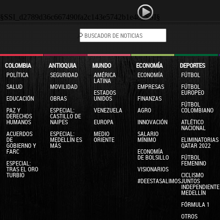
§SSI_d2789d36c667490fa2c143e5742b1e48_SSI§
COLOMBIA
ANTIOQUIA
MUNDO
ECONOMÍA
DEPORTES
POLÍTICA
SEGURIDAD
AMÉRICA
ECONOMÍA
FÚTBOL
LATINA
SALUD
MOVILIDAD
EMPRESAS
FÚTBOL
ESTADOS
EUROPEO
EDUCACIÓN
OBRAS
UNIDOS
FINANZAS
FÚTBOL
PAZ Y
ESPECIAL:
VENEZUELA
AGRO
COLOMBIANO
DERECHOS
CASTILLO DE
HUMANOS
NAIPES
EUROPA
INNOVACIÓN
ATLÉTICO
NACIONAL
ACUERDOS
ESPECIAL:
MEDIO
SALARIO
DE
MEDELLÍN ES
ORIENTE
MÍNIMO
ELIMINATORIAS
GOBIERNO Y
MÁS
QATAR 2022
FARC
ECONOMÍA
DE BOLSILLO
FÚTBOL
ESPECIAL:
FEMENINO
TRAS EL ORO
VISIONARIOS
TURBIO
CICLISMO
#DEESTASALIMOSJUNTOS
INDEPENDIENTE
MEDELLÍN
FÓRMULA 1
OTROS