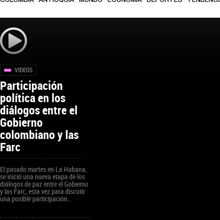
COLOMBIA
ANTIOQUIA
MUNDO
ECONOMÍA
DEPORTES
TENDENC
VIDEOS
Participación
política en los
diálogos entre el
Gobierno
colombiano y las
Farc
El pasado martes en La Habana,
se inició una nueva etapa de los
diálogos de paz entre el Gobierno
y las Farc, esta vez para discutir
una posible participación...