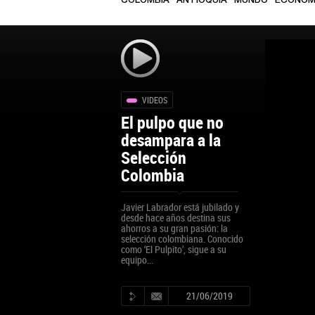
COLOMBIA
ANTIOQUIA
MUNDO
ECONOM
VIDEOS
El pulpo que no
desampara a la
Selección
Colombia
Javier Labrador está jubilado y
desde hace años destina sus
ahorros a su gran pasión: la
selección colombiana. Conocido
como ‘El Pulpito’, sigue a su
equipo...
21/06/2019