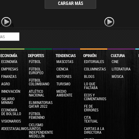
CARGAR MÁS
e_SSI§
ECONOMÍA
DEPORTES
TENDENCIAS
OPINIÓN
CULTURA
ECONOMÍA
FÚTBOL
MASCOTAS
EDITORIALES
CINE
EMPRESAS
FÚTBOL
CIENCIA
COLUMNISTAS
LITERATURA
EUROPEO
FINANZAS
MOTORES
BLOGS
MÚSICA
FÚTBOL
AGRO
COLOMBIANO
TURISMO
LO QUE
FALTABA
INNOVACIÓN
ATLÉTICO
MEDIO
NACIONAL
AMBIENTE
ECOS Y
SALARIO
COMENTARIOS
MÍNIMO
ELIMINATORIAS
QATAR 2022
FE DE
ECONOMÍA
ERRORES
DE BOLSILLO
FÚTBOL
FEMENINO
CITA
VISIONARIOS
TEXTUAL
CICLISMO
#DEESTASALIMOSJUNTOS
CARTAS A LA
INDEPENDIENTE
DIRECTORA
MEDELLÍN