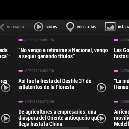
MULTIMEDIA
VIDEOS
INFOGRAFÍAS
IMÁGE
VIDEOS
| 03/08/2026
VIDEO
cada
“No vengo a retirarme a Nacional, vengo
Las Gon
nca”:
a seguir ganando títulos”
histor
VIDEOS
| 01/08/2026
VIDEO
ores
Así fue la fiesta del Desfile 37 de
“La mú
silleteritos de la Floresta
Henao
VIDEOS
| 31/07/2026
VIDEO
De agricultores a empresarios: una
Arrien
diáspora del Oriente antioqueño que
movili
llega hasta la China
Medell