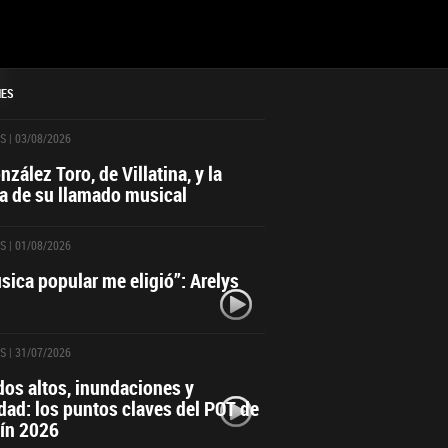
NES
S
| 03/08/2026
zález Toro, de Villatina, y la
ia de su llamado musical
S
| 01/08/2026
sica popular me eligió”: Arelys
S
| 31/07/2026
dos altos, inundaciones y
dad: los puntos claves del POT de
ín 2026