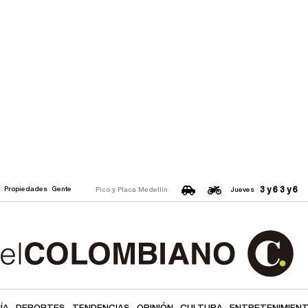
3 y 6
3 y 6
o
Propiedades
Gente
Pico y Placa Medellín
Jueves