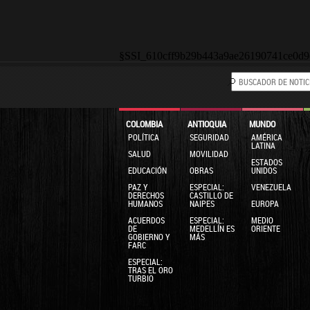
§SSI_610cff9b29b443a9ae26190741ce0d9
COLOMBIA
ANTIOQUIA
MUNDO
POLÍTICA
SEGURIDAD
AMÉRICA
LATINA
SALUD
MOVILIDAD
ESTADOS
EDUCACIÓN
OBRAS
UNIDOS
PAZ Y
ESPECIAL:
VENEZUELA
DERECHOS
CASTILLO DE
HUMANOS
NAIPES
EUROPA
ACUERDOS
ESPECIAL:
MEDIO
DE
MEDELLÍN ES
ORIENTE
GOBIERNO Y
MÁS
FARC
ESPECIAL:
TRAS EL ORO
TURBIO