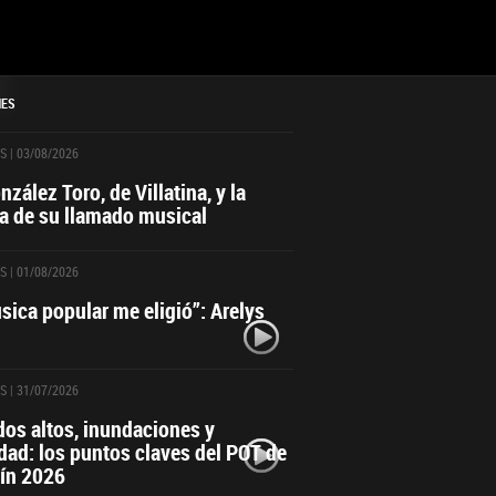
NES
S
| 03/08/2026
zález Toro, de Villatina, y la
ia de su llamado musical
S
| 01/08/2026
sica popular me eligió”: Arelys
S
| 31/07/2026
dos altos, inundaciones y
dad: los puntos claves del POT de
ín 2026