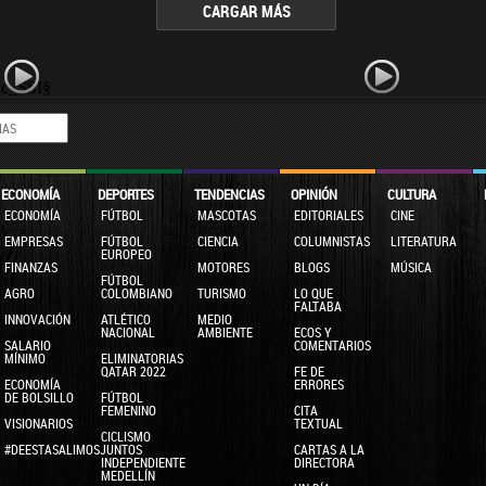
CARGAR MÁS
2c_SSI§
ECONOMÍA
DEPORTES
TENDENCIAS
OPINIÓN
CULTURA
ECONOMÍA
FÚTBOL
MASCOTAS
EDITORIALES
CINE
EMPRESAS
FÚTBOL
CIENCIA
COLUMNISTAS
LITERATURA
EUROPEO
FINANZAS
MOTORES
BLOGS
MÚSICA
FÚTBOL
AGRO
COLOMBIANO
TURISMO
LO QUE
FALTABA
INNOVACIÓN
ATLÉTICO
MEDIO
NACIONAL
AMBIENTE
ECOS Y
SALARIO
COMENTARIOS
MÍNIMO
ELIMINATORIAS
QATAR 2022
FE DE
ECONOMÍA
ERRORES
DE BOLSILLO
FÚTBOL
FEMENINO
CITA
VISIONARIOS
TEXTUAL
CICLISMO
#DEESTASALIMOSJUNTOS
CARTAS A LA
INDEPENDIENTE
DIRECTORA
MEDELLÍN