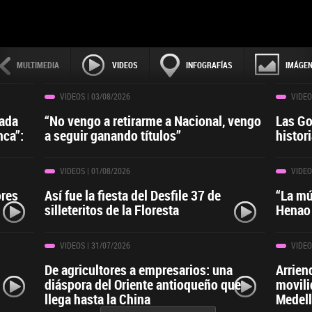
MULTIMEDIA
VIDEOS
INFOGRAFÍAS
IMÁGE
VIDEOS
| 03/08/2026
VIDEO
cada
“No vengo a retirarme a Nacional, vengo
Las Gon
nca”:
a seguir ganando títulos”
histor
VIDEOS
| 01/08/2026
VIDEO
ores
Así fue la fiesta del Desfile 37 de
“La mú
silleteritos de la Floresta
Henao
VIDEOS
| 31/07/2026
VIDEO
De agricultores a empresarios: una
Arrien
diáspora del Oriente antioqueño que
movili
llega hasta la China
Medell