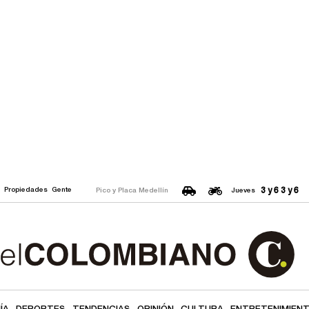
3 y 6
3 y 6
o
Propiedades
Gente
Pico y Placa Medellín
Jueves