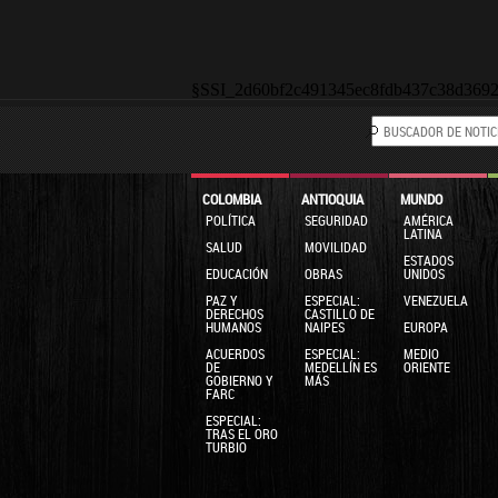
§SSI_2d60bf2c491345ec8fdb437c38d369
COLOMBIA
ANTIOQUIA
MUNDO
POLÍTICA
SEGURIDAD
AMÉRICA
LATINA
SALUD
MOVILIDAD
ESTADOS
EDUCACIÓN
OBRAS
UNIDOS
PAZ Y
ESPECIAL:
VENEZUELA
DERECHOS
CASTILLO DE
HUMANOS
NAIPES
EUROPA
ACUERDOS
ESPECIAL:
MEDIO
DE
MEDELLÍN ES
ORIENTE
GOBIERNO Y
MÁS
FARC
ESPECIAL:
TRAS EL ORO
TURBIO