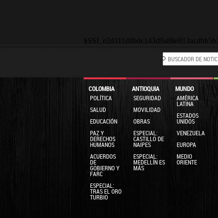
§SSI_e2d311d8bdc143d9a88e813acdbb5b
COLOMBIA
ANTIOQUIA
MUNDO
POLÍTICA
SEGURIDAD
AMÉRICA
LATINA
SALUD
MOVILIDAD
ESTADOS
EDUCACIÓN
OBRAS
UNIDOS
PAZ Y
ESPECIAL:
VENEZUELA
DERECHOS
CASTILLO DE
HUMANOS
NAIPES
EUROPA
ACUERDOS
ESPECIAL:
MEDIO
DE
MEDELLÍN ES
ORIENTE
GOBIERNO Y
MÁS
FARC
ESPECIAL:
TRAS EL ORO
TURBIO