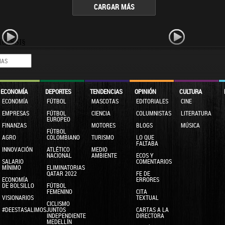
CARGAR MÁS
1d_SSI§
ECONOMÍA
DEPORTES
TENDENCIAS
OPINIÓN
CULTURA
ECONOMÍA
FÚTBOL
MASCOTAS
EDITORIALES
CINE
EMPRESAS
FÚTBOL
CIENCIA
COLUMNISTAS
LITERATURA
EUROPEO
FINANZAS
MOTORES
BLOGS
MÚSICA
FÚTBOL
AGRO
COLOMBIANO
TURISMO
LO QUE
FALTABA
INNOVACIÓN
ATLÉTICO
MEDIO
NACIONAL
AMBIENTE
ECOS Y
SALARIO
COMENTARIOS
MÍNIMO
ELIMINATORIAS
QATAR 2022
FE DE
ECONOMÍA
ERRORES
DE BOLSILLO
FÚTBOL
FEMENINO
CITA
VISIONARIOS
TEXTUAL
CICLISMO
#DEESTASALIMOSJUNTOS
CARTAS A LA
INDEPENDIENTE
DIRECTORA
MEDELLÍN