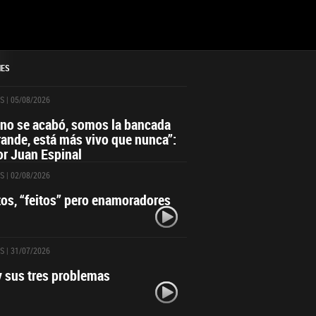
NES
S
| 05/08/2026
 no se acabó, somos la bancada
ande, está más vivo que nunca”:
r Juan Espinal
S
| 02/08/2026
itos, “feitos” pero enamoradores
S
| 31/07/2026
y sus tres problemas