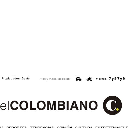
7 y 9
7 y 9
o
Propiedades
Gente
Pico y Placa Medellín
Viernes