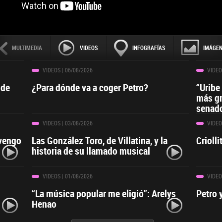
MULTIMEDIA
VIDEOS
INFOGRAFÍAS
IMÁGE
VIDEOS
| 06/08/2026
VIDEO
 de
¿Para dónde va a coger Petro?
“Uribe
más gr
senado
VIDEOS
| 03/08/2026
VIDEO
 vengo
Las González Toro, de Villatina, y la
Crioll
historia de su llamado musical
VIDEOS
| 01/08/2026
VIDEO
“La música popular me eligió”: Arelys
Petro 
Henao