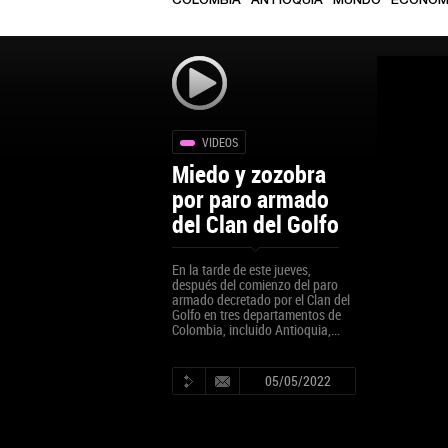
COLOMBIA
ANTIOQUIA
MUNDO
ECONOM
VIDEOS
Miedo y zozobra
por paro armado
del Clan del Golfo
En la tarde de este jueves,
después del comienzo del paro
armado decretado por el Clan del
Golfo en tres departamentos de
Colombia, incluido Antioquia,...
05/05/2022