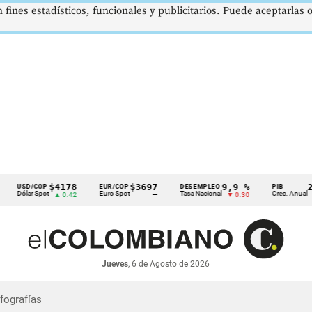
 fines estadísticos, funcionales y publicitarios. Puede aceptarlas
$4178
$3697
9,9 %
2,8
USD/COP
EUR/COP
DESEMPLEO
PIB
Dólar Spot
Euro Spot
Tasa Nacional
Crec. Anual
▲ 0.42
—
▼ 0.30
▲ 0.
Jueves
, 6 de Agosto de 2026
nfografías