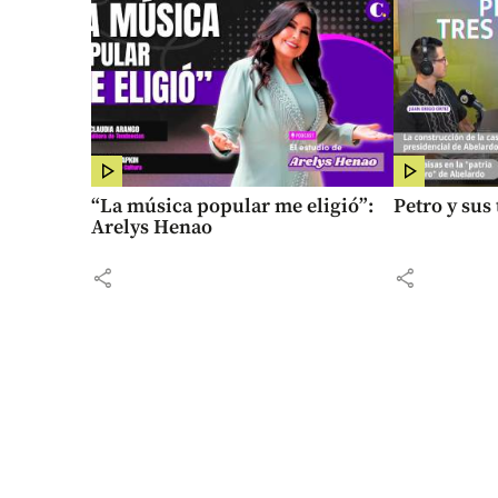
“La música popular me eligió”:
Petro y sus
Arelys Henao
share
share