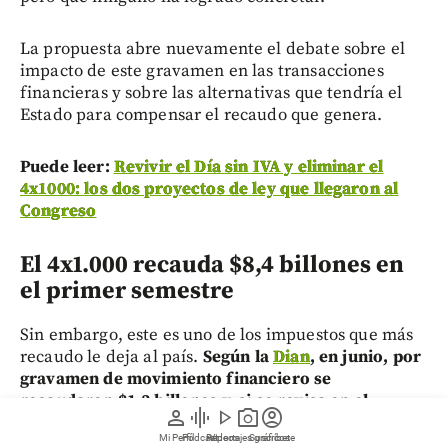
La propuesta abre nuevamente el debate sobre el
impacto de este gravamen en las transacciones
financieras y sobre las alternativas que tendría el
Estado para compensar el recaudo que genera.
Puede leer:
Revivir el Día sin IVA y eliminar el
4x1000: los dos proyectos de ley que llegaron al
Congreso
El 4x1.000 recauda $8,4 billones en
el primer semestre
Sin embargo, este es uno de los impuestos que más
recaudo le deja al país.
Según la
Dian
, en junio, por
gravamen de movimiento financiero se
recaudaron $1,3 billones y, si se revisa en el
person
graphic_eq
play_arrow
photo_camera
account_circle
semestre, este le dejó al país $8,4 billones.
Mi Perfil
Pódcast
Reportajes gráficos
Videos
Suscríbete