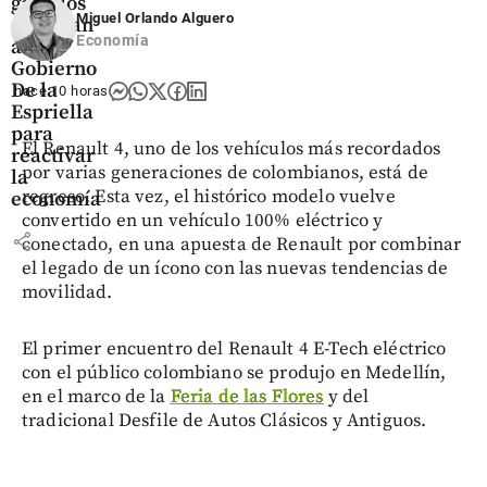
gremios
Miguel Orlando Alguero
entregan
Economía
al
Gobierno
De la
hace 10 horas
Espriella
para
El Renault 4, uno de los vehículos más recordados
reactivar
por varias generaciones de colombianos, está de
la
regreso. Esta vez, el histórico modelo vuelve
economía
convertido en un vehículo 100% eléctrico y
share
conectado, en una apuesta de Renault por combinar
el legado de un ícono con las nuevas tendencias de
movilidad.
El primer encuentro del Renault 4 E-Tech eléctrico
con el público colombiano se produjo en Medellín,
en el marco de la
Feria de las Flores
y del
tradicional Desfile de Autos Clásicos y Antiguos.