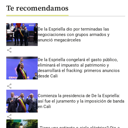
Te recomendamos
De la Espriella dio por terminadas las
negociaciones con grupos armados y
anunció megacárceles
share
De la Espriella congelará el gasto público,
eliminará el impuesto al patrimonio y
desarrollará el fracking: primeros anuncios
desde Cali
share
Comienza la presidencia de De la Espriella:
así fue el juramento y la imposición de banda
en Cali
share
¿Tiene una patineta o cicla eléctrica? Ojo a