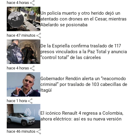
share
hace 4 horas
Un policía muerto y otro herido dejó un
atentado con drones en el Cesar, mientras
Abelardo se posionaba
share
hace 47 minutos
De la Espriella confirma traslado de 117
presos vinculados a la Paz Total y anuncia
“control total” de las cárceles
share
hace 4 horas
Gobernador Rendón alerta un “reacomodo
criminal” por traslado de 103 cabecillas de
Itagüí
share
hace 1 hora
El icónico Renault 4 regresa a Colombia,
ahora eléctrico: así es su nueva versión
share
hace 46 minutos