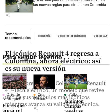
las nuevas reglas para circular en Colombia
share
Temas
Economía
Sectores económicos
Sector autom
recomendados
El icónico Renault 4 regresa a
Para seguir leyendo
Colombia, ahora eléctrico: así
es su nueva versión
Renault presentó en Colombia el Renault
4 E-Tech eléctrico, un modelo que revive
Oriente
Cita
Fútbol
uno de sus vehículos más icónicos
Antioqueño
Textual
Jáminton
mientras avanza su validación técnica.
Flores que
Campaz
share
cruzan el
revela su