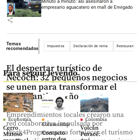
Minuto a minuto: así asesinaron a
empresario aguacatero en mall de Envigado
share
Temas
Impuestos
Declaración de renta
Restaurantes
recomendados
El despertar turístico de
Para seguir leyendo
Necoclí: 32 pequeños negocios
se unen para transformar el
Urabá antioqueño
Emprendimientos locales crearon una
Economía
Colombia
red colaborativa impulsada por
Columnistas
Cerro
Volcán
Work4Progress para fortalecer el turismo
Contacto
Matoso
Puracé:
entre dos