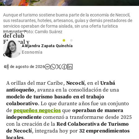
crimen de
Álvaro
Aunque el turismo sostiene buena parte de la economía de Necoclí,
Gómez
sus restaurantes, hoteles, artesanos, guías y demás prestadores de
Hurtado,
servicios operaban de forma aislada, sin una oferta turística
la bomba
integrada. Foto: Camilo Suárez
del club
El Nogal y
1
2
Alejandra Zapata Quinchía
otros
Economía
casos
share
04 de agosto de 2026
A orillas del mar Caribe,
Necoclí
, en el
Urabá
antioqueño
, avanza en la consolidación de una
modelo de turismo basado en el trabajo
colaborativo
. Lo que durante años fue un conjunto
de
pequeños negocios
que
operaban de manera
independiente
comenzó a transformarse desde 2025
con la creación de la
Red Colaborativa de Turismo
de Necoclí
, integrada hoy por
32 emprendimientos
locales
.