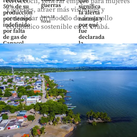
recorta el
qué
en Necoclí, generar empleo para mujeres
guerras
50% de su
significa
y jóvenes, atraer más visitantes y
producción
la alerta
consolidar un modelo de desarrollo
hace 18
share
por tiempo
naranja y
horas
indefinido
por qué
económico sostenible en el Urabá.
por falta
fue
de gas de
declarada
Canacol
la
calamidad
share
pública
share
Colombia
JEP
imputa a
27 exjefes
de las
Farc por