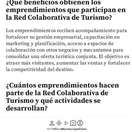
¿Qué beneficios obtienen los
emprendimientos que participan en
la Red Colaborativa de Turismo?
Los emprendimientos reciben acompañamiento para
fortalecer su gestión empresarial, capacitación en
marketing y planificación, acceso a espacios de
colaboración con otros negocios y mecanismos para
consolidar una oferta turística conjunta. El objetivo es
atraer más visitantes, aumentar las ventas y fortalecer
la competitividad del destino.
¿Cuántos emprendimientos hacen
parte de la Red Colaborativa de
Turismo y qué actividades se
desarrollan?
Actualmente, la Red Colaborativa de Turismo reúne 32
person
graphic_eq
play_arrow
photo_camera
account_circle
emprendimientos locales, entre ellos restaurantes,
Mi Perfil
Pódcast
Reportajes gráficos
Videos
Suscríbete