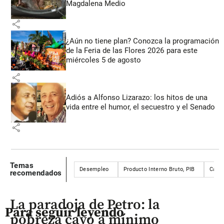
Magdalena Medio
share
¿Aún no tiene plan? Conozca la programación
de la Feria de las Flores 2026 para este
miércoles 5 de agosto
share
Adiós a Alfonso Lizarazo: los hitos de una
vida entre el humor, el secuestro y el Senado
share
Temas
Desempleo
Producto Interno Bruto, PIB
Carf
recomendados
La paradoja de Petro: la
Para seguir leyendo
pobreza cayó a mínimo