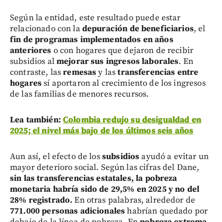
Según la entidad, este resultado puede estar
relacionado con la
depuración de beneficiarios
, el
fin de programas implementados en años
anteriores
o con hogares que dejaron de recibir
subsidios al
mejorar sus ingresos laborales
. En
contraste, las
remesas
y las
transferencias entre
hogares
sí aportaron al crecimiento de los ingresos
de las familias de menores recursos.
Lea también:
Colombia redujo su desigualdad en
2025; el nivel más bajo de los últimos seis años
Aun así, el efecto de los
subsidios
ayudó a evitar un
mayor deterioro social. Según las cifras del Dane,
sin las transferencias estatales, la pobreza
monetaria habría sido de 29,5% en 2025 y no del
28% registrado.
En otras palabras, alrededor de
771.000 personas adicionales
habrían quedado por
debajo de la línea de pobreza. En
pobreza extrema
,