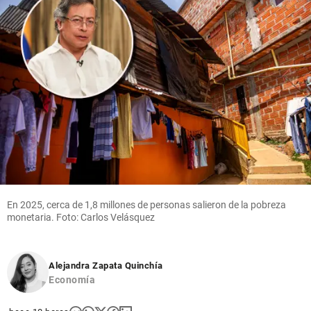
Economía
Grupo
EPM
generó
ganancias
de $3,2
billones
durante el
primer
semestre
de 2026
share
En 2025, cerca de 1,8 millones de personas salieron de la pobreza
monetaria. Foto: Carlos Velásquez
Alejandra Zapata Quinchía
Economía