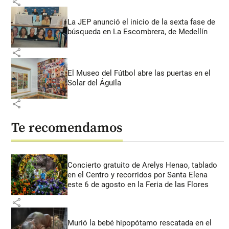
share
La JEP anunció el inicio de la sexta fase de
búsqueda en La Escombrera, de Medellín
share
El Museo del Fútbol abre las puertas en el
Solar del Águila
share
Te recomendamos
Concierto gratuito de Arelys Henao, tablado
en el Centro y recorridos por Santa Elena
este 6 de agosto en la Feria de las Flores
share
Murió la bebé hipopótamo rescatada en el