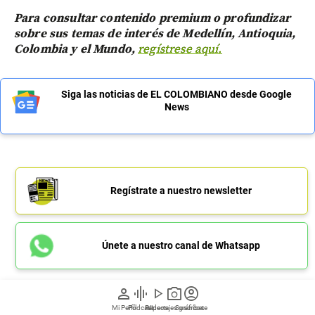
Para consultar contenido premium o profundizar
sobre sus temas de interés de Medellín, Antioquia,
Colombia y el Mundo,
regístrese aquí.
Siga las noticias de EL COLOMBIANO desde Google
News
Regístrate a nuestro newsletter
Únete a nuestro canal de Whatsapp
person
graphic_eq
play_arrow
photo_camera
account_circle
Mi Perfil
Pódcast
Reportajes gráficos
Videos
Suscríbete