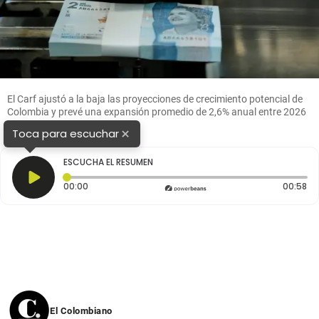
El Carf ajustó a la baja las proyecciones de crecimiento potencial de
Colombia y prevé una expansión promedio de 2,6% anual entre 2026
y 2037. FOTO Colprensa
×
Toca para escuchar
ESCUCHA EL RESUMEN
Tiempo transcurrido: 0 segundos
Du
00:00
00:58
El Colombiano