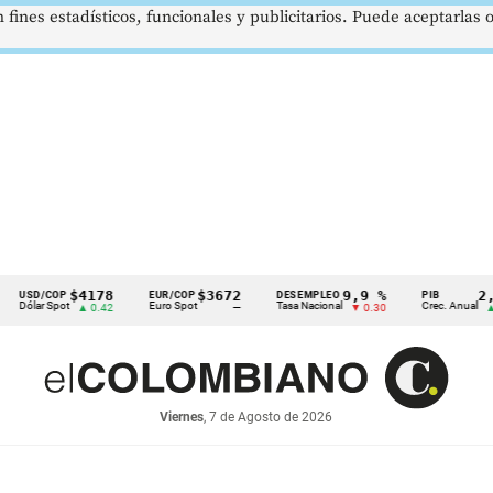
 fines estadísticos, funcionales y publicitarios. Puede aceptarlas
$4178
$3672
9,9 %
2,8 %
COP
EUR/COP
DESEMPLEO
PIB
 Spot
Euro Spot
Tasa Nacional
Crec. Anual
▲ 0.42
—
▼ 0.30
▲ 0.10
Viernes
, 7 de Agosto de 2026