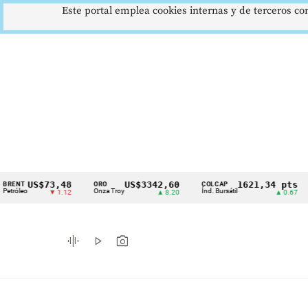
Este portal emplea cookies internas y de terceros con
US$73,48
US$3342,60
1621,34 pts
ORO
COLCAP
USD/
Cintillo
Onza Troy
Índ. Bursátil
Dólar
▼ 1.12
▲ 8.20
▲ 0.67
de
indicadores
graphic_eq
play_arrow
photo_camera
económicos
Colombia