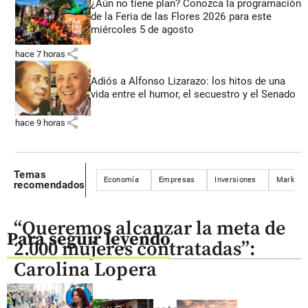
¿Aún no tiene plan? Conozca la programación
de la Feria de las Flores 2026 para este
miércoles 5 de agosto
share
hace 7 horas
Adiós a Alfonso Lizarazo: los hitos de una
vida entre el humor, el secuestro y el Senado
share
hace 9 horas
Temas
Economía
Empresas
Inversiones
Marketin
recomendados
“Queremos alcanzar la meta de
Para seguir leyendo
2.000 mujeres contratadas”:
Carolina Lopera