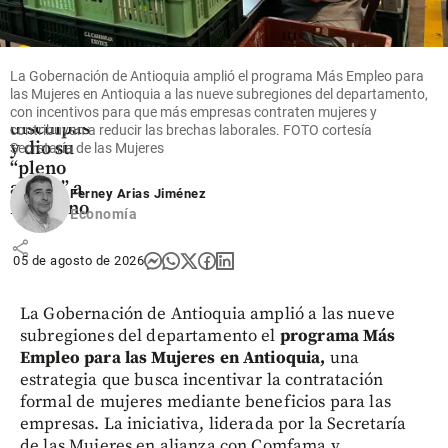
Fútbol
La FIFA
intenta
superar
La Gobernación de Antioquia amplió el programa Más Empleo para
su crisis
las Mujeres en Antioquia a las nueve subregiones del departamento,
con
con incentivos para que más empresas contraten mujeres y
disculpas
contribuyan a reducir las brechas laborales. FOTO cortesía
y dio su
Secretaría de las Mujeres
“pleno
apoyo” a
Ferney Arias Jiménez
Infantino
Economía
share
05 de agosto de 2026
La Gobernación de Antioquia amplió a las nueve
subregiones del departamento el
programa Más
Empleo para las Mujeres en Antioquia,
una
estrategia que busca incentivar la contratación
formal de mujeres mediante beneficios para las
empresas. La iniciativa, liderada por la Secretaría
de las Mujeres en alianza con Comfama y