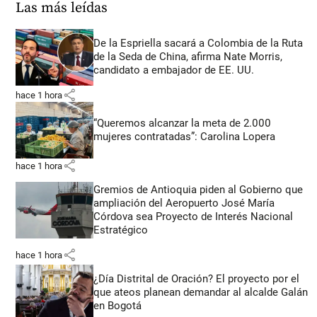
Las más leídas
De la Espriella sacará a Colombia de la Ruta
de la Seda de China, afirma Nate Morris,
candidato a embajador de EE. UU.
share
hace 1 hora
“Queremos alcanzar la meta de 2.000
mujeres contratadas”: Carolina Lopera
share
hace 1 hora
Gremios de Antioquia piden al Gobierno que
ampliación del Aeropuerto José María
Córdova sea Proyecto de Interés Nacional
Estratégico
share
hace 1 hora
¿Día Distrital de Oración? El proyecto por el
que ateos planean demandar al alcalde Galán
en Bogotá