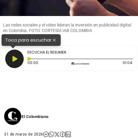
Las redes sociales y el video lideran la inversión en publicidad digital
en Colombia. FOTO: CORTESÍA IAB COLOMBIA
×
Toca para escuchar
1
2
ESCUCHA EL RESUMEN
Tiempo transcurrido: 0 segundos
Du
00:00
01:04
El Colombiano
31 de marzo de 2026