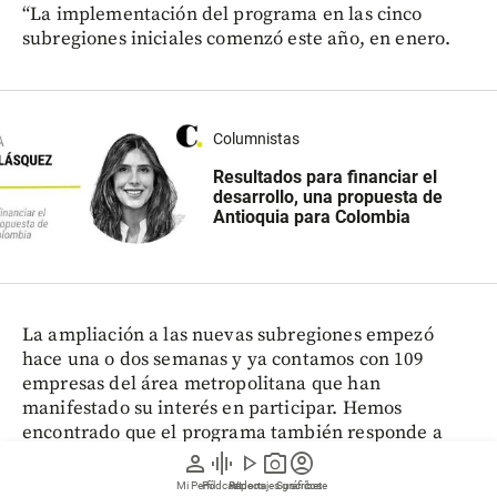
“La implementación del programa en las cinco
subregiones iniciales comenzó este año, en enero.
Columnistas
Resultados para financiar el
desarrollo, una propuesta de
Antioquia para Colombia
La ampliación a las nuevas subregiones empezó
hace una o dos semanas y ya contamos con 109
empresas del área metropolitana que han
manifestado su interés en participar. Hemos
encontrado que el programa también responde a
objetivos específicos de algunas empresas. Por
person
graphic_eq
play_arrow
photo_camera
account_circle
ejemplo, existen compañías interesadas en
Mi Perfil
Pódcast
Reportajes gráficos
Videos
Suscríbete