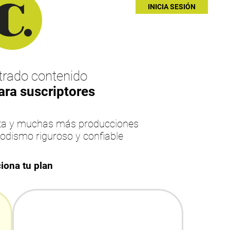
INICIA SESIÓN
rado contenido
ara suscriptores
esta y muchas más producciones
iodismo riguroso y confiable
iona tu plan