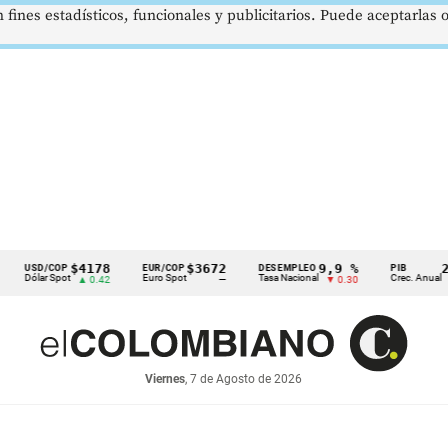
 fines estadísticos, funcionales y publicitarios. Puede aceptarlas
$4178
$3672
9,9 %
2,8 %
D/COP
EUR/COP
DESEMPLEO
PIB
ar Spot
Euro Spot
Tasa Nacional
Crec. Anual
▲ 0.42
—
▼ 0.30
▲ 0.10
Viernes
, 7 de Agosto de 2026