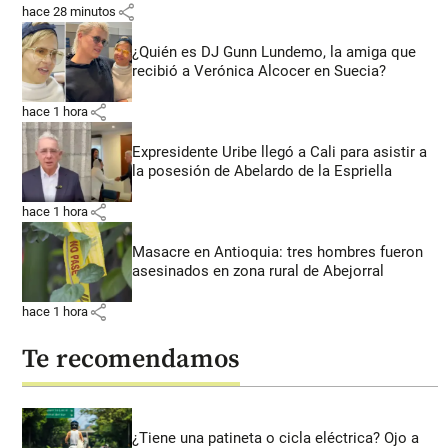
share
hace 28 minutos
¿Quién es DJ Gunn Lundemo, la amiga que
recibió a Verónica Alcocer en Suecia?
share
hace 1 hora
Expresidente Uribe llegó a Cali para asistir a
la posesión de Abelardo de la Espriella
share
hace 1 hora
Masacre en Antioquia: tres hombres fueron
asesinados en zona rural de Abejorral
share
hace 1 hora
Te recomendamos
¿Tiene una patineta o cicla eléctrica? Ojo a