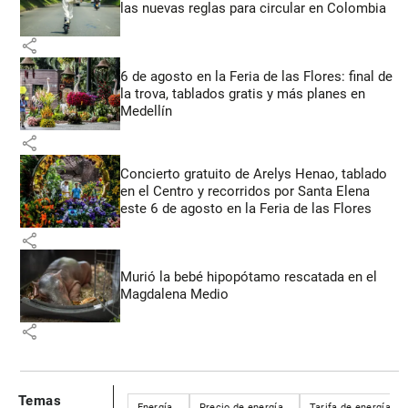
las nuevas reglas para circular en Colombia
share
6 de agosto en la Feria de las Flores: final de
la trova, tablados gratis y más planes en
Medellín
share
Concierto gratuito de Arelys Henao, tablado
en el Centro y recorridos por Santa Elena
este 6 de agosto en la Feria de las Flores
share
Murió la bebé hipopótamo rescatada en el
Magdalena Medio
share
Temas
Energía
Precio de energía
Tarifa de energía