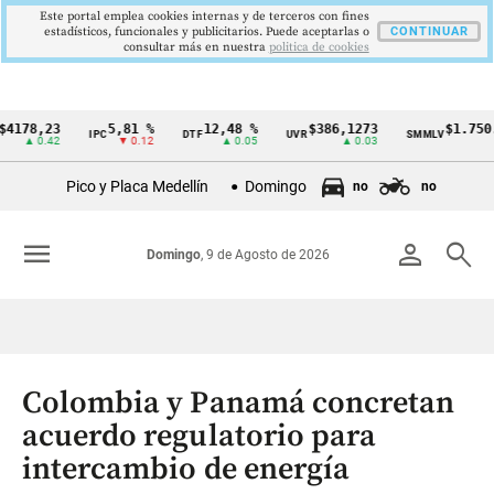
Este portal emplea cookies internas y de terceros con fines
estadísticos, funcionales y publicitarios. Puede aceptarlas o
CONTINUAR
consultar más en nuestra
politica de cookies
,23
5,81 %
12,48 %
$386,1273
$1.750.905
IPC
DTF
UVR
SMMLV
Cintillo
0.42
▼ 0.12
▲ 0.05
▲ 0.03
—
de
Pico y Placa Medellín
Domingo
no
no
indicadores
económicos
menu
person
search
Domingo
, 9 de Agosto de 2026
Colombia
Colombia y Panamá concretan
acuerdo regulatorio para
intercambio de energía