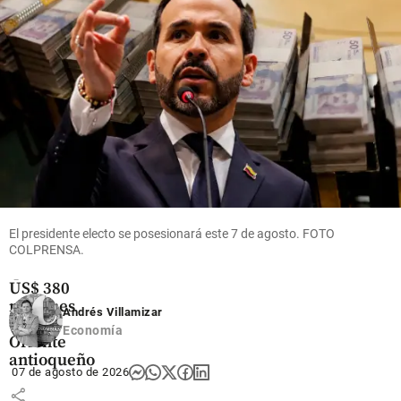
share
share
Oriente
Antioqueño
Flores que
cruzan el
cielo: así
es el
El presidente electo se posesionará este 7 de agosto. FOTO
negocio
COLPRENSA.
que mueve
US$ 380
millones
Andrés Villamizar
en el
Economía
Oriente
antioqueño
07 de agosto de 2026
share