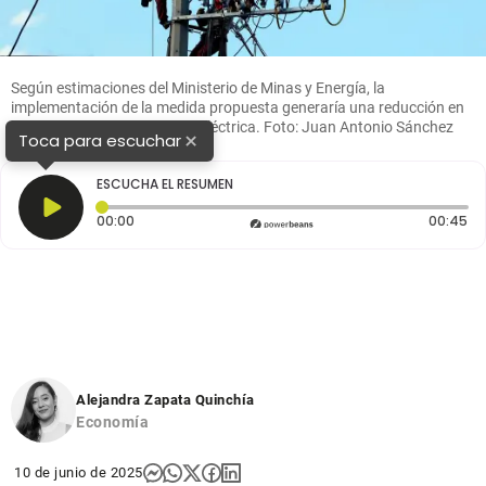
Según estimaciones del Ministerio de Minas y Energía, la
implementación de la medida propuesta generaría una reducción en
la tarifa nacional de energía eléctrica. Foto: Juan Antonio Sánchez
×
Toca para escuchar
ESCUCHA EL RESUMEN
Tiempo transcurrido: 0 segundos
Du
00:00
00:45
Alejandra Zapata Quinchía
Economía
10 de junio de 2025