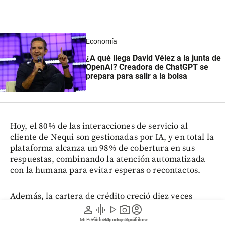
Economía
¿A qué llega David Vélez a la junta de
OpenAI? Creadora de ChatGPT se
prepara para salir a la bolsa
Hoy, el 80% de las interacciones de servicio al
cliente de Nequi son gestionadas por IA, y en total la
plataforma alcanza un 98% de cobertura en sus
respuestas, combinando la atención automatizada
con la humana para evitar esperas o recontactos.
Además, la cartera de crédito creció diez veces
gracias al machine learning. Así lo reveló a EL
person
graphic_eq
play_arrow
photo_camera
account_circle
COLOMBIANO Rubén Darío Vargas, Chief Data & AI
Mi Perfil
Pódcast
Reportajes gráficos
Videos
Suscríbete