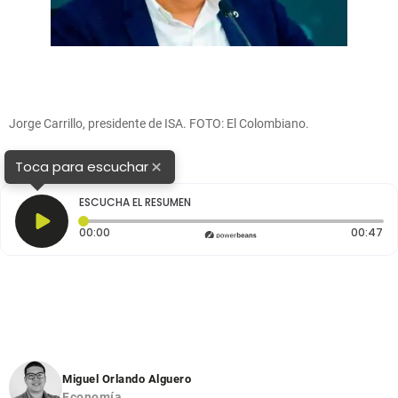
Jorge Carrillo, presidente de ISA. FOTO: El Colombiano.
×
Toca para escuchar
ESCUCHA EL RESUMEN
Tiempo transcurrido: 0 segundos
Du
00:00
00:47
Miguel Orlando Alguero
Economía