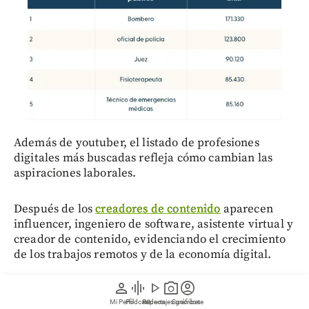
Además de youtuber, el listado de profesiones
digitales más buscadas refleja cómo cambian las
aspiraciones laborales.
Después de los
creadores de contenido
aparecen
influencer, ingeniero de software, asistente virtual y
creador de contenido, evidenciando el crecimiento
de los trabajos remotos y de la economía digital.
person
graphic_eq
play_arrow
photo_camera
account_circle
Según Remitly, estas ocupaciones ofrecen la
Mi Perfil
Pódcast
Reportajes gráficos
Videos
Suscríbete
posibilidad de trabajar desde cualquier lugar del