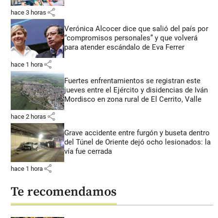
share
hace 3 horas
Verónica Alcocer dice que salió del país por
“compromisos personales” y que volverá
para atender escándalo de Eva Ferrer
share
hace 1 hora
Fuertes enfrentamientos se registran este
jueves entre el Ejército y disidencias de Iván
Mordisco en zona rural de El Cerrito, Valle
share
hace 2 horas
Grave accidente entre furgón y buseta dentro
del Túnel de Oriente dejó ocho lesionados: la
vía fue cerrada
share
hace 1 hora
Te recomendamos