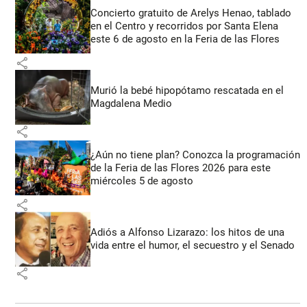
Concierto gratuito de Arelys Henao, tablado
en el Centro y recorridos por Santa Elena
este 6 de agosto en la Feria de las Flores
share
Murió la bebé hipopótamo rescatada en el
Magdalena Medio
share
¿Aún no tiene plan? Conozca la programación
de la Feria de las Flores 2026 para este
miércoles 5 de agosto
share
Adiós a Alfonso Lizarazo: los hitos de una
vida entre el humor, el secuestro y el Senado
share