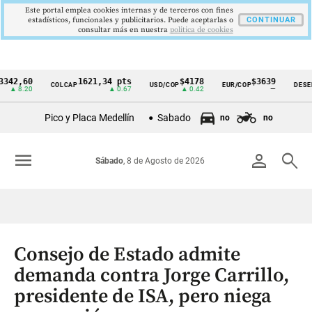
Este portal emplea cookies internas y de terceros con fines
estadísticos, funcionales y publicitarios. Puede aceptarlas o
CONTINUAR
consultar más en nuestra
politica de cookies
60
1621,34 pts
$4178
$3639
COLCAP
USD/COP
EUR/COP
DESEMPLEO
Cintillo
20
▲ 0.67
▲ 0.42
—
de
Pico y Placa Medellín
Sabado
no
no
indicadores
económicos
menu
person
search
Sábado
, 8 de Agosto de 2026
Colombia
Consejo de Estado admite
demanda contra Jorge Carrillo,
presidente de ISA, pero niega