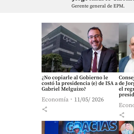
Gerente general de EPM.
¿No copiarle al Gobierno le
Consej
costó la presidencia (e) de ISA a
de Jor
Gabriel Melguizo?
el reg
presid
Economía
11/05/ 2026
Econ
share
share