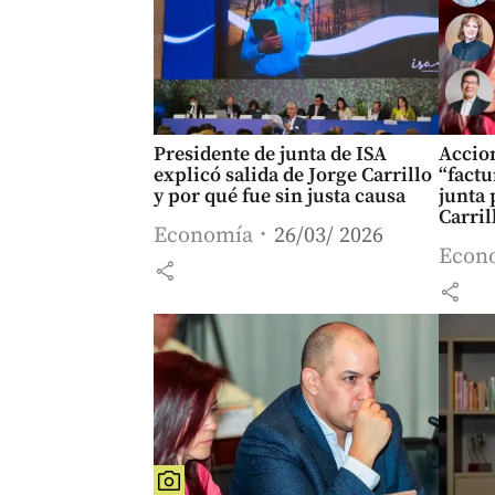
Presidente de junta de ISA
Accion
explicó salida de Jorge Carrillo
“factu
y por qué fue sin justa causa
junta 
Carril
Economía
26/03/ 2026
Econ
share
share