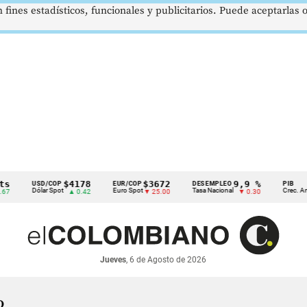
 fines estadísticos, funcionales y publicitarios. Puede aceptarlas
$4178
$3672
9,9 %
2
USD/COP
EUR/COP
DESEMPLEO
PIB
Dólar Spot
Euro Spot
Tasa Nacional
Crec. Anual
▲ 0.42
▼ 25.00
▼ 0.30
Jueves
, 6 de Agosto de 2026
o