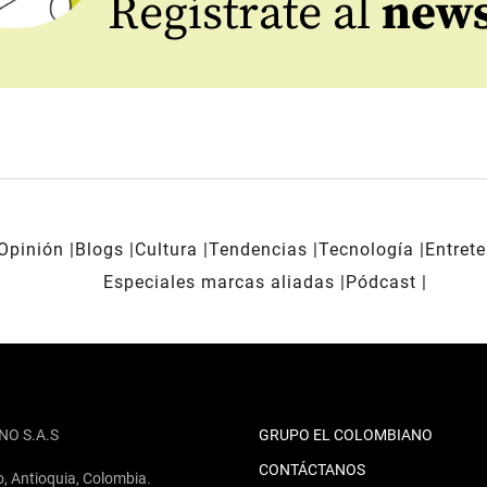
Regístrate al
news
Opinión
Blogs
Cultura
Tendencias
Tecnología
Entret
Especiales marcas aliadas
Pódcast
NO S.A.S
GRUPO EL COLOMBIANO
CONTÁCTANOS
o, Antioquia, Colombia.