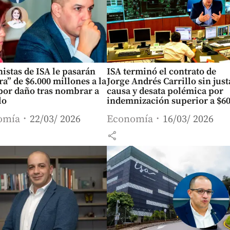
istas de ISA le pasarán
ISA terminó el contrato de
ra” de $6.000 millones a la
Jorge Andrés Carrillo sin just
por daño tras nombrar a
causa y desata polémica por
lo
indemnización superior a $6
millones
omía
22/03/ 2026
Economía
16/03/ 2026
share