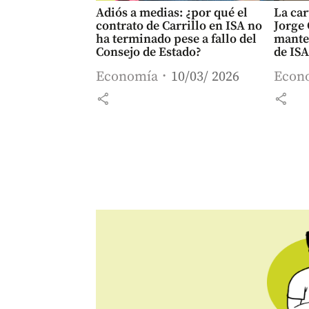
Adiós a medias: ¿por qué el
La car
contrato de Carrillo en ISA no
Jorge 
ha terminado pese a fallo del
mante
Consejo de Estado?
de IS
Economía
10/03/ 2026
Econ
share
share