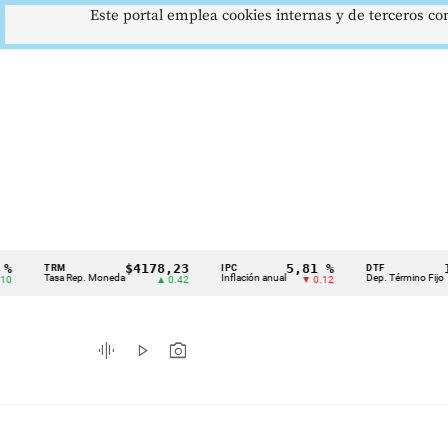
Este portal emplea cookies internas y de terceros con
$4178,23
5,81 %
12,48 
TRM
IPC
DTF
Cintillo
Tasa Rep. Moneda
Inflación anual
Dep. Término Fijo
▲ 0.42
▼ 0.12
▲ 0.
de
indicadores
graphic_eq
play_arrow
photo_camera
económicos
Colombia