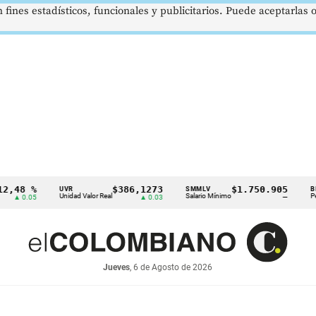
 fines estadísticos, funcionales y publicitarios. Puede aceptarlas
%
$386,1273
$1.750.905
US
UVR
SMMLV
BRENT
Unidad Valor Real
Salario Mínimo
Petróleo
05
▲ 0.03
—
Jueves
, 6 de Agosto de 2026