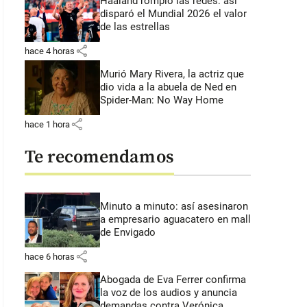
Haaland rompió las redes: así
disparó el Mundial 2026 el valor
de las estrellas
share
hace 4 horas
Murió Mary Rivera, la actriz que
dio vida a la abuela de Ned en
Spider-Man: No Way Home
share
hace 1 hora
Te recomendamos
Minuto a minuto: así asesinaron
a empresario aguacatero en mall
de Envigado
share
hace 6 horas
Abogada de Eva Ferrer confirma
la voz de los audios y anuncia
demandas contra Verónica