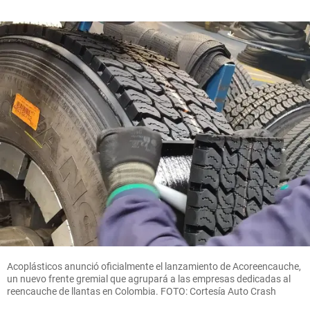
Acoplásticos anunció oficialmente el lanzamiento de Acoreencauche,
un nuevo frente gremial que agrupará a las empresas dedicadas al
reencauche de llantas en Colombia. FOTO: Cortesía Auto Crash