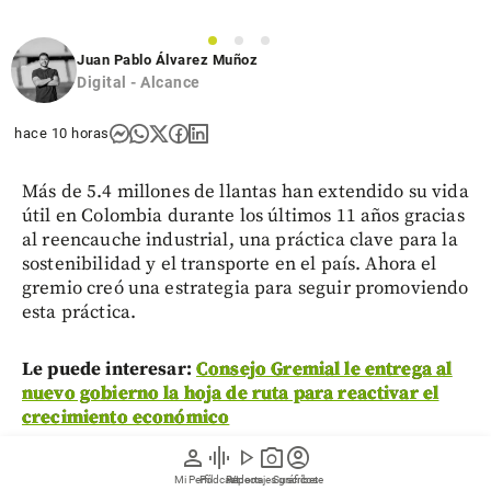
1
2
3
Juan Pablo Álvarez Muñoz
Digital - Alcance
hace 10 horas
Más de 5.4 millones de llantas han extendido su vida
útil en Colombia durante los últimos 11 años gracias
al reencauche industrial, una práctica clave para la
sostenibilidad y el transporte en el país. Ahora el
gremio creó una estrategia para seguir promoviendo
esta práctica.
Le puede interesar:
Consejo Gremial le entrega al
nuevo gobierno la hoja de ruta para reactivar el
crecimiento económico
person
graphic_eq
play_arrow
photo_camera
account_circle
Mi Perfil
Pódcast
Reportajes gráficos
Videos
Suscríbete