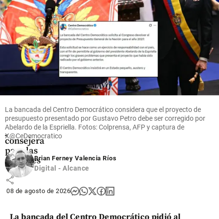
Colombia
Abelardo
de la
Espriella
posesionó
a sus 18
ministros,
al
La bancada del Centro Democrático considera que el proyecto de
director
presupuesto presentado por Gustavo Petro debe ser corregido por
del Dapre
Abelardo de la Espriella. Fotos: Colprensa, AFP y captura de
y a la
X@CeDemocratico
consejera
para las
Brian Ferney Valencia Ríos
regiones
Digital - Alcance
share
08 de agosto de 2026
La bancada del Centro Democrático pidió al