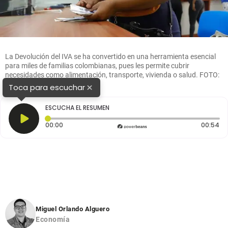
La Devolución del IVA se ha convertido en una herramienta esencial
para miles de familias colombianas, pues les permite cubrir
necesidades como alimentación, transporte, vivienda o salud. FOTO:
DPS
×
Toca para escuchar
ESCUCHA EL RESUMEN
Tiempo transcurrido: 0 segundos
Du
00:00
00:54
Miguel Orlando Alguero
Economía