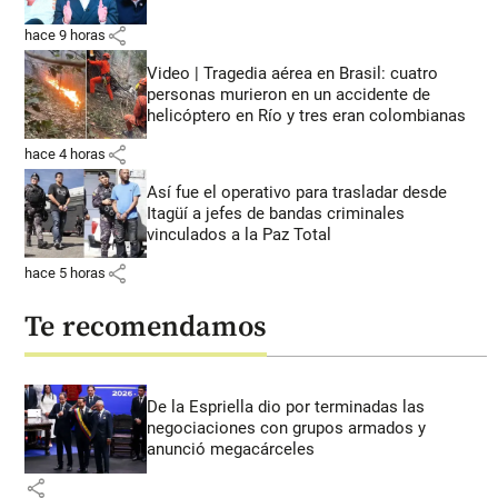
share
hace 9 horas
Video | Tragedia aérea en Brasil: cuatro
personas murieron en un accidente de
helicóptero en Río y tres eran colombianas
share
hace 4 horas
Así fue el operativo para trasladar desde
Itagüí a jefes de bandas criminales
vinculados a la Paz Total
share
hace 5 horas
Te recomendamos
De la Espriella dio por terminadas las
negociaciones con grupos armados y
anunció megacárceles
share