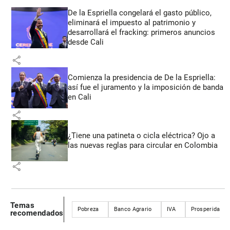
De la Espriella congelará el gasto público,
eliminará el impuesto al patrimonio y
desarrollará el fracking: primeros anuncios
desde Cali
share
Comienza la presidencia de De la Espriella:
así fue el juramento y la imposición de banda
en Cali
share
¿Tiene una patineta o cicla eléctrica? Ojo a
las nuevas reglas para circular en Colombia
share
Temas
Pobreza
Banco Agrario
IVA
Prosperidad S
recomendados