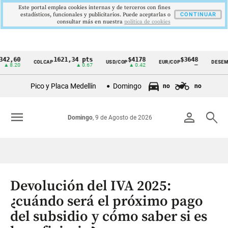
Este portal emplea cookies internas y de terceros con fines
estadísticos, funcionales y publicitarios. Puede aceptarlas o
CONTINUAR
consultar más en nuestra
politica de cookies
0
1621,34 pts
$4178
$3648
9
COLCAP
USD/COP
EUR/COP
DESEMPLEO
Cintillo
0
▲ 0.67
▲ 0.42
—
▼
de
Pico y Placa Medellín
Domingo
no
no
indicadores
económicos
menu
person
search
Domingo
, 9 de Agosto de 2026
Colombia
Devolución del IVA 2025:
¿cuándo será el próximo pago
del subsidio y cómo saber si es