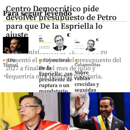
Centro Democrático pide
Para seguir leyendo
devolver presupuesto de Petro
para que De la Espriella lo
ajuste
La administración de Gustavo Petro
presentó el proyecto del presupuesto del
Cita
Columnistas
Columnistas
Textual
2027 a finales del mes de julio y
De la
Sobre
Espriella: ¿un
share
requeriría otra reforma tributaria.
rabias
presidente de
crecidas y
ruptura o un
seguidas
mandatario
de
share
construcción?
share