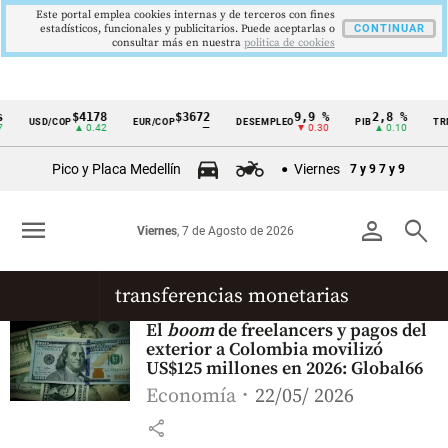
Este portal emplea cookies internas y de terceros con fines
estadísticos, funcionales y publicitarios. Puede aceptarlas o
CONTINUAR
consultar más en nuestra
politica de cookies
$4178
$3672
9,9 %
2,8 %
USD/COP
EUR/COP
DESEMPLEO
PIB
TR
Cintillo
▲ 0.42
—
▼ 0.30
▲ 0.10
de
Pico y Placa Medellín
Viernes
7 y 9
7 y 9
indicadores
económicos
menu
person
search
Viernes
, 7 de Agosto de 2026
Colombia
transferencias monetarias
El
boom
de freelancers y pagos del
exterior a Colombia movilizó
US$125 millones en 2026: Global66
Economía
22/05/ 2026
share