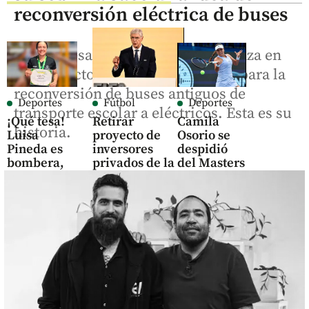
reconversión eléctrica de buses
La empresa Energía Vectorial avanza en
un proyecto conjunto con Ruta N para la
reconversión de buses antiguos de
Deportes
Fútbol
Deportes
transporte escolar a eléctricos. Esta es su
¡Qué tesa!
Retirar
Camila
historia.
Luisa
proyecto de
Osorio se
Pineda es
inversores
despidió
bombera,
privados de la
del Masters
deportista y
FIFA era
1000 de
paramédico
“absolutamente
Toronto, en
necesario”, dijo
un año de
share
Arsène Wenger
altibajos
para la
share
colombiana
share