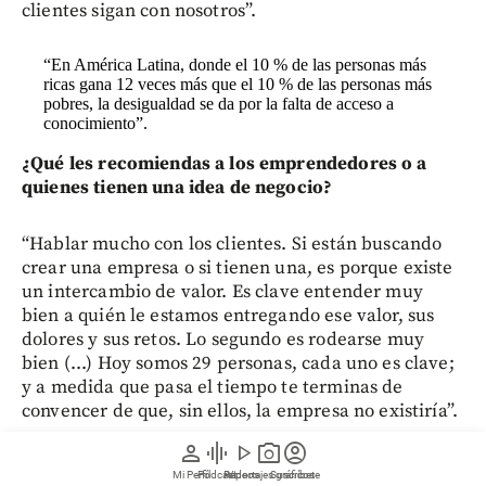
clientes sigan con nosotros”.
“En América Latina, donde el 10 % de las personas más
ricas gana 12 veces más que el 10 % de las personas más
pobres, la desigualdad se da por la falta de acceso a
conocimiento”.
¿Qué les recomiendas a los emprendedores o a
quienes tienen una idea de negocio?
“Hablar mucho con los clientes. Si están buscando
crear una empresa o si tienen una, es porque existe
un intercambio de valor. Es clave entender muy
bien a quién le estamos entregando ese valor, sus
dolores y sus retos. Lo segundo es rodearse muy
bien (...) Hoy somos 29 personas, cada uno es clave;
y a medida que pasa el tiempo te terminas de
convencer de que, sin ellos, la empresa no existiría”.
person
graphic_eq
play_arrow
photo_camera
account_circle
Le puede interesar:
Matt Movilidad, el negocio
Mi Perfil
Pódcast
Reportajes gráficos
Videos
Suscríbete