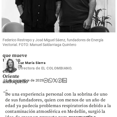
Oriente
Antioqueño
Flores que
cruzan el
cielo: así
Federico Restrepo y José Miguel Sáenz, fundadores de Energía
es el
Vectorial. FOTO: Manuel Saldarriaga Quintero
negocio
que mueve
US$ 380
Luz María Sierra
millones
Directora de EL COLOMBIANO.
en el
Oriente
10 de noviembre de 2025
antioqueño
share
De una experiencia personal con la sobrina de uno
de sus fundadores, quien con menos de un año de
edad ya padecía problemas respiratorios debido a la
contaminación atmosférica en Medellín, surgió la