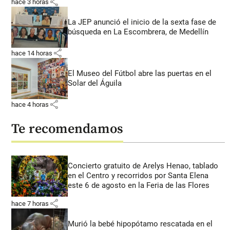
share
hace 3 horas
La JEP anunció el inicio de la sexta fase de
búsqueda en La Escombrera, de Medellín
share
hace 14 horas
El Museo del Fútbol abre las puertas en el
Solar del Águila
share
hace 4 horas
Te recomendamos
Concierto gratuito de Arelys Henao, tablado
en el Centro y recorridos por Santa Elena
este 6 de agosto en la Feria de las Flores
share
hace 7 horas
Murió la bebé hipopótamo rescatada en el