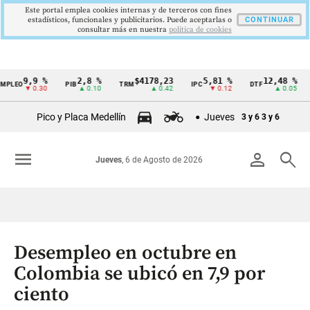
Este portal emplea cookies internas y de terceros con fines
estadísticos, funcionales y publicitarios. Puede aceptarlas o
CONTINUAR
consultar más en nuestra
politica de cookies
9,9 %
2,8 %
$4178,23
5,81 %
12,48 %
O
PIB
TRM
IPC
DTF
UVR
Cintillo
▼ 0.30
▲ 0.10
▲ 0.42
▼ 0.12
▲ 0.05
de
Pico y Placa Medellín
Jueves
3 y 6
3 y 6
indicadores
económicos
menu
person
search
Jueves
, 6 de Agosto de 2026
Colombia
Desempleo en octubre en
Colombia se ubicó en 7,9 por
ciento