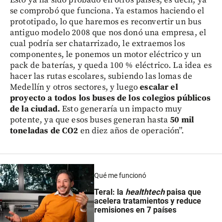
Esto ya ha sido probado en otros países, es decir, ya
se comprobó que funciona. Ya estamos haciendo el
prototipado, lo que haremos es reconvertir un bus
antiguo modelo 2008 que nos donó una empresa, el
cual podría ser chatarrizado, le extraemos los
componentes, le ponemos un motor eléctrico y un
pack de baterías, y queda 100 % eléctrico. La idea es
hacer las rutas escolares, subiendo las lomas de
Medellín y otros sectores, y luego
escalar el
proyecto a todos los buses de los colegios públicos
de la ciudad.
Esto generaría un impacto muy
potente, ya que esos buses generan hasta
50 mil
toneladas de CO2
en diez años de operación”.
Qué me funcionó
Teral: la
healthtech
paisa que
acelera tratamientos y reduce
remisiones en 7 países