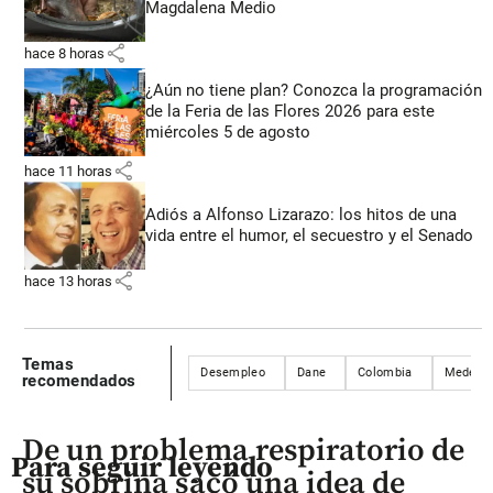
Magdalena Medio
share
hace 8 horas
¿Aún no tiene plan? Conozca la programación
de la Feria de las Flores 2026 para este
miércoles 5 de agosto
share
hace 11 horas
Adiós a Alfonso Lizarazo: los hitos de una
vida entre el humor, el secuestro y el Senado
share
hace 13 horas
Temas
Desempleo
Dane
Colombia
Medellí
recomendados
De un problema respiratorio de
Para seguir leyendo
su sobrina sacó una idea de