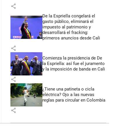
share
De la Espriella congelará el
gasto público, eliminará el
impuesto al patrimonio y
desarrollará el fracking:
primeros anuncios desde Cali
share
Comienza la presidencia de De
la Espriella: así fue el juramento
y la imposición de banda en Cali
share
¿Tiene una patineta o cicla
eléctrica? Ojo a las nuevas
reglas para circular en Colombia
share