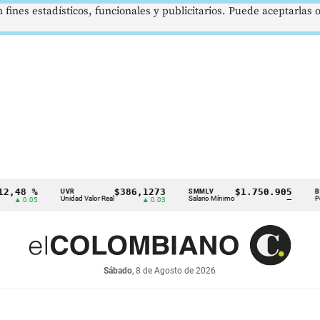
 fines estadísticos, funcionales y publicitarios. Puede aceptarlas
%
$386,1273
$1.750.905
US
UVR
SMMLV
BRENT
Unidad Valor Real
Salario Mínimo
Petróleo
5
▲ 0.03
—
Sábado
, 8 de Agosto de 2026