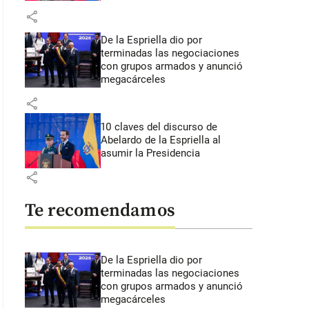
share
De la Espriella dio por
terminadas las negociaciones
con grupos armados y anunció
megacárceles
share
10 claves del discurso de
Abelardo de la Espriella al
asumir la Presidencia
share
Te recomendamos
De la Espriella dio por
terminadas las negociaciones
con grupos armados y anunció
megacárceles