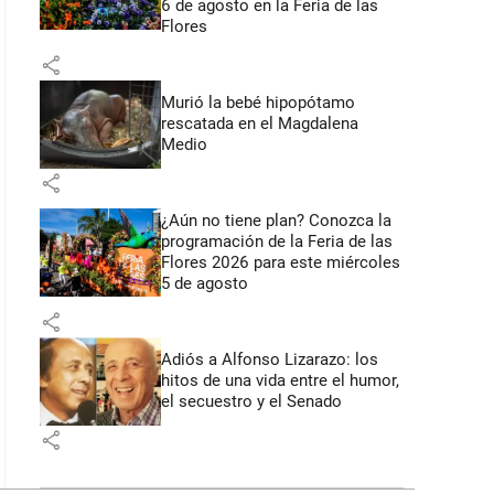
6 de agosto en la Feria de las
Flores
share
Murió la bebé hipopótamo
rescatada en el Magdalena
Medio
share
¿Aún no tiene plan? Conozca la
programación de la Feria de las
Flores 2026 para este miércoles
5 de agosto
share
Adiós a Alfonso Lizarazo: los
hitos de una vida entre el humor,
el secuestro y el Senado
share