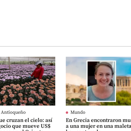
e Antioqueño
Mundo
ue cruzan el cielo: así
En Grecia encontraron mu
egocio que mueve US$
a una mujer en una maleta