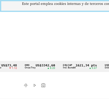
Este portal emplea cookies internas y de terceros con
73,48
US$3342,60
1621,34 pts
ORO
COLCAP
USD/COP
Cintillo
Onza Troy
Índ. Bursátil
Dólar Spot
▼ 1.12
▲ 8.20
▲ 0.67
de
indicadores
graphic_eq
play_arrow
photo_camera
económicos
Colombia