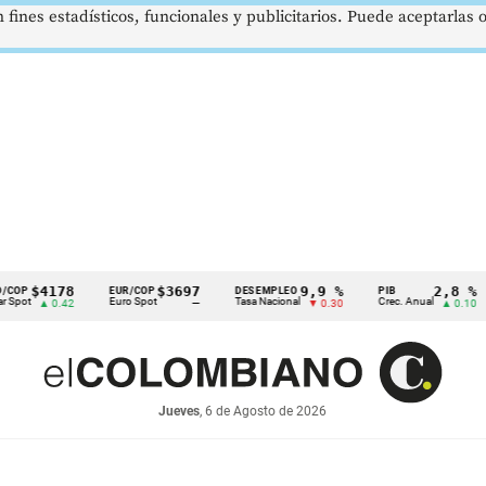
 fines estadísticos, funcionales y publicitarios. Puede aceptarlas
$4178
$3697
9,9 %
2,8 %
EUR/COP
DESEMPLEO
PIB
T
Euro Spot
Tasa Nacional
Crec. Anual
Ta
▲ 0.42
—
▼ 0.30
▲ 0.10
Jueves
, 6 de Agosto de 2026