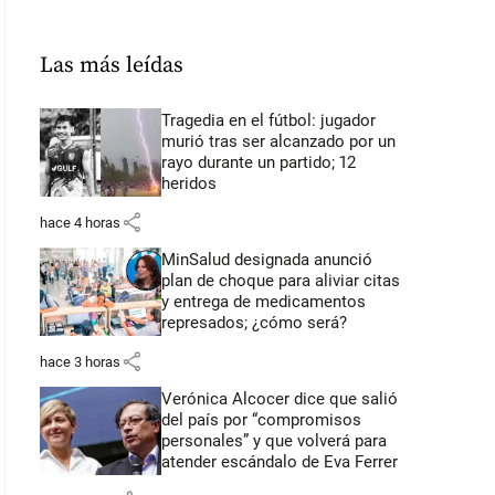
Las más leídas
Tragedia en el fútbol: jugador
murió tras ser alcanzado por un
rayo durante un partido; 12
heridos
share
hace 4 horas
MinSalud designada anunció
plan de choque para aliviar citas
y entrega de medicamentos
represados; ¿cómo será?
share
hace 3 horas
Verónica Alcocer dice que salió
del país por “compromisos
personales” y que volverá para
atender escándalo de Eva Ferrer