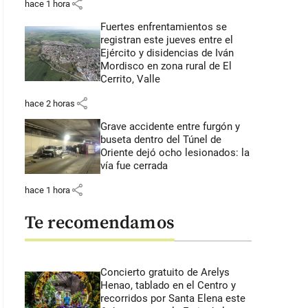
share
hace 1 hora
Fuertes enfrentamientos se
registran este jueves entre el
Ejército y disidencias de Iván
Mordisco en zona rural de El
Cerrito, Valle
share
hace 2 horas
Grave accidente entre furgón y
buseta dentro del Túnel de
Oriente dejó ocho lesionados: la
vía fue cerrada
share
hace 1 hora
Te recomendamos
Concierto gratuito de Arelys
Henao, tablado en el Centro y
recorridos por Santa Elena este