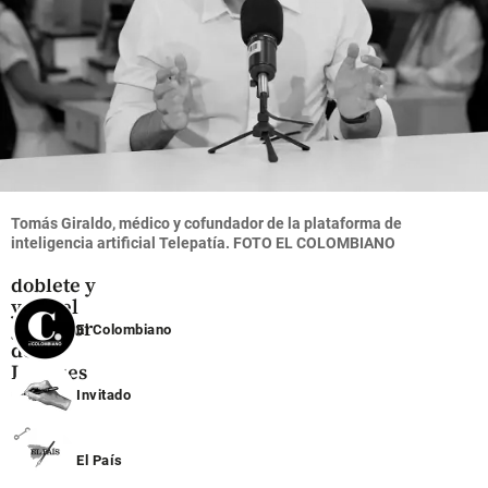
traspaso
share
share
Fútbol
Video:
Lionel
Tomás Giraldo, médico y cofundador de la plataforma de
Messi
inteligencia artificial Telepatía.
FOTO
EL COLOMBIANO
marcó
doblete y
ya es el
goleador
El Colombiano
de la
Leagues
Cup
Invitado
share
El País