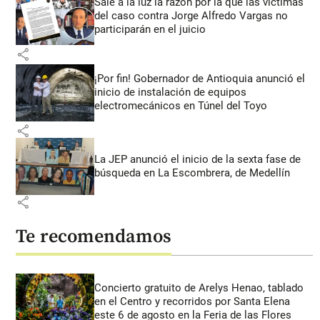
Sale a la luz la razón por la que las víctimas
del caso contra Jorge Alfredo Vargas no
participarán en el juicio
share
¡Por fin! Gobernador de Antioquia anunció el
inicio de instalación de equipos
electromecánicos en Túnel del Toyo
share
La JEP anunció el inicio de la sexta fase de
búsqueda en La Escombrera, de Medellín
share
Te recomendamos
Concierto gratuito de Arelys Henao, tablado
en el Centro y recorridos por Santa Elena
este 6 de agosto en la Feria de las Flores