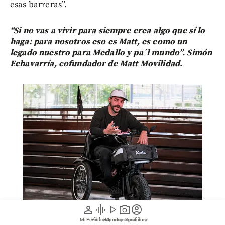
esas barreras”.
“Si no vas a vivir para siempre crea algo que sí lo
haga: para nosotros eso es Matt, es como un
legado nuestro para Medallo y pa´l mundo”. Simón
Echavarría, cofundador de Matt Movilidad.
person
graphic_eq
play_arrow
photo_camera
account_circle
Mi Perfil
Pódcast
Reportajes gráficos
Videos
Suscríbete
Luz María Sierra, directora de EL COLOMBIANO, en