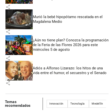
share
Murió la bebé hipopótamo rescatada en el
Magdalena Medio
share
¿Aún no tiene plan? Conozca la programación
de la Feria de las Flores 2026 para este
miércoles 5 de agosto
share
Adiós a Alfonso Lizarazo: los hitos de una
vida entre el humor, el secuestro y el Senado
share
Temas
Innovación
Tecnología
Medellín
recomendados