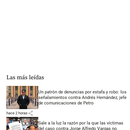
Las más leídas
Un patrón de denuncias por estafa y robo: los
señalamientos contra Andrés Hernández, jefe
de comunicaciones de Petro
share
hace 2 horas
Sale a la luz la razón por la que las víctimas
del caso contra Jorge Alfredo Vargas no