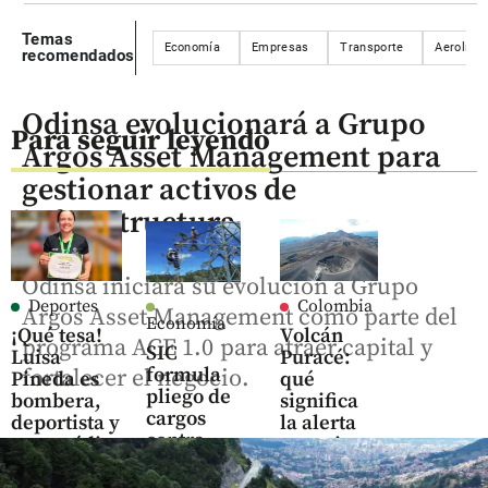
Temas
Economía
Empresas
Transporte
Aerolíne
recomendados
Odinsa evolucionará a Grupo
Para seguir leyendo
Argos Asset Management para
gestionar activos de
infraestructura
Odinsa iniciará su evolución a Grupo
Deportes
Colombia
Argos Asset Management como parte del
Economía
¡Qué tesa!
Volcán
programa ACE 1.0 para atraer capital y
SIC
Luisa
Puracé:
formula
fortalecer el negocio.
Pineda es
qué
pliego de
bombera,
significa
cargos
deportista y
la alerta
contra
paramédico
naranja y
Enel, AES
por qué
y Celsia:
share