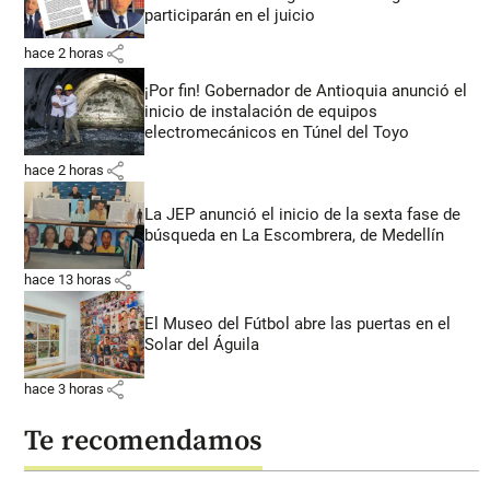
participarán en el juicio
share
hace 2 horas
¡Por fin! Gobernador de Antioquia anunció el
inicio de instalación de equipos
electromecánicos en Túnel del Toyo
share
hace 2 horas
La JEP anunció el inicio de la sexta fase de
búsqueda en La Escombrera, de Medellín
share
hace 13 horas
El Museo del Fútbol abre las puertas en el
Solar del Águila
share
hace 3 horas
Te recomendamos