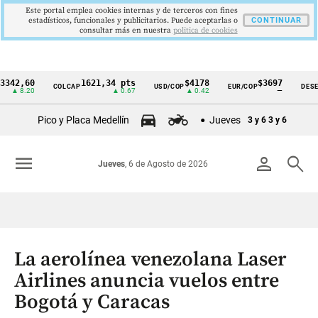
Este portal emplea cookies internas y de terceros con fines
estadísticos, funcionales y publicitarios. Puede aceptarlas o
CONTINUAR
consultar más en nuestra
politica de cookies
60
1621,34 pts
$4178
$3697
COLCAP
USD/COP
EUR/COP
DESEMPLEO
Cintillo
.20
▲ 0.67
▲ 0.42
—
de
Pico y Placa Medellín
Jueves
3 y 6
3 y 6
indicadores
económicos
menu
person
search
Jueves
, 6 de Agosto de 2026
Colombia
La aerolínea venezolana Laser
Airlines anuncia vuelos entre
Bogotá y Caracas