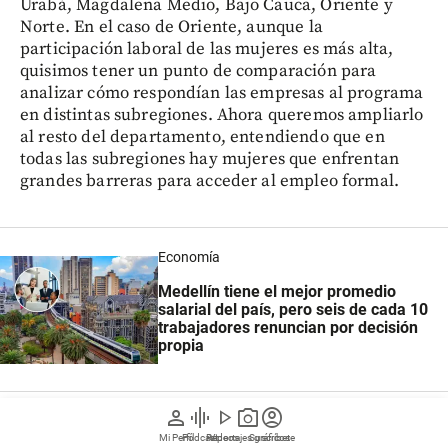
Urabá, Magdalena Medio, Bajo Cauca, Oriente y
Norte. En el caso de Oriente, aunque la
participación laboral de las mujeres es más alta,
quisimos tener un punto de comparación para
analizar cómo respondían las empresas al programa
en distintas subregiones. Ahora queremos ampliarlo
al resto del departamento, entendiendo que en
todas las subregiones hay mujeres que enfrentan
grandes barreras para acceder al empleo formal.
Economía
Medellín tiene el mejor promedio
salarial del país, pero seis de cada 10
trabajadores renuncian por decisión
propia
person
graphic_eq
play_arrow
photo_camera
account_circle
También sabemos que este tipo de estrategias,
Mi Perfil
Pódcast
Reportajes gráficos
Videos
Suscríbete