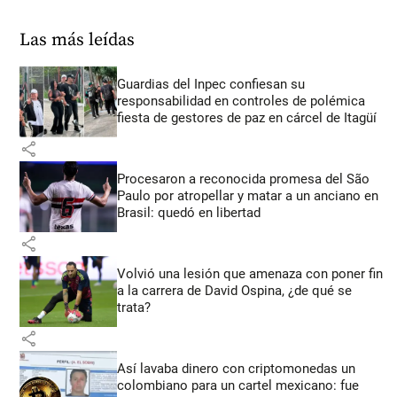
Las más leídas
Guardias del Inpec confiesan su
responsabilidad en controles de polémica
fiesta de gestores de paz en cárcel de Itagüí
share
Procesaron a reconocida promesa del São
Paulo por atropellar y matar a un anciano en
Brasil: quedó en libertad
share
Volvió una lesión que amenaza con poner fin
a la carrera de David Ospina, ¿de qué se
trata?
share
Así lavaba dinero con criptomonedas
un
colombiano para un cartel mexicano: fue