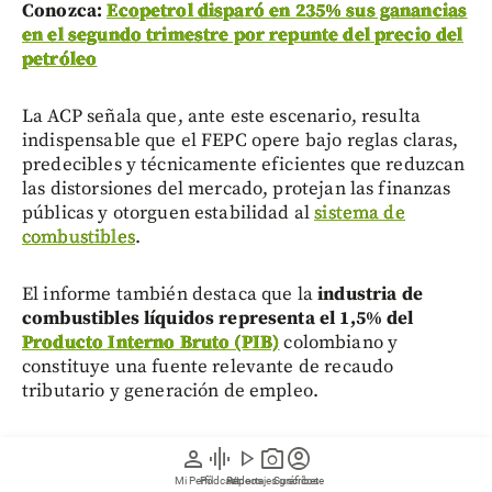
Conozca:
Ecopetrol disparó en 235% sus ganancias
en el segundo trimestre por repunte del precio del
petróleo
La ACP señala que, ante este escenario, resulta
indispensable que el FEPC opere bajo reglas claras,
predecibles y técnicamente eficientes que reduzcan
las distorsiones del mercado, protejan las finanzas
públicas y otorguen estabilidad al
sistema de
combustibles
.
El informe también destaca que la
industria de
combustibles líquidos representa el 1,5% del
Producto Interno Bruto (PIB)
colombiano y
constituye una fuente relevante de recaudo
tributario y generación de empleo.
person
graphic_eq
play_arrow
photo_camera
account_circle
Mi Perfil
Pódcast
Reportajes gráficos
Videos
Suscríbete
Cómo logró el FEPC reducir su costo