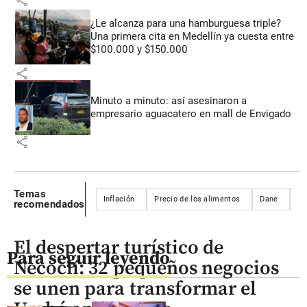
share
¿Le alcanza para una hamburguesa triple?
Una primera cita en Medellín ya cuesta entre
$100.000 y $150.000
share
Minuto a minuto: así asesinaron a
empresario aguacatero en mall de Envigado
share
Temas
Inflación
Precio de los alimentos
Dane
Co
recomendados
El despertar turístico de
Para seguir leyendo
Necoclí: 32 pequeños negocios
se unen para transformar el