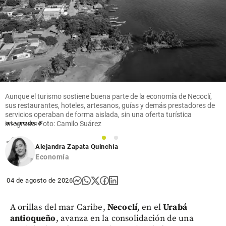
Economía
Ecopetrol
avanza en
la compra
de Brava
tras
adquirir
cerca del
Aunque el turismo sostiene buena parte de la economía de Necoclí,
25% de
sus restaurantes, hoteles, artesanos, guías y demás prestadores de
sus
servicios operaban de forma aislada, sin una oferta turística
acciones
integrada. Foto: Camilo Suárez
share
1
2
Alejandra Zapata Quinchía
Economía
04 de agosto de 2026
A orillas del mar Caribe,
Necoclí
, en el
Urabá
antioqueño
, avanza en la consolidación de una