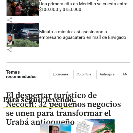
Una primera cita en Medellín ya cuesta entre
$100.000 y $150.000
share
Minuto a minuto: así asesinaron a
empresario aguacatero en mall de Envigado
share
Temas
Economía
Colombia
Antioquia
Medel
recomendados
El despertar turístico de
Para seguir leyendo
Necoclí: 32 pequeños negocios
se unen para transformar el
Urabá antioqueño