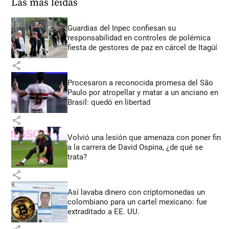
Las más leídas
Guardias del Inpec confiesan su
responsabilidad en controles de polémica
fiesta de gestores de paz en cárcel de Itagüí
share
Procesaron a reconocida promesa del São
Paulo por atropellar y matar a un anciano en
Brasil: quedó en libertad
share
Volvió una lesión que amenaza con poner fin
a la carrera de David Ospina, ¿de qué se
trata?
share
Así lavaba dinero con criptomonedas
un
colombiano para un cartel mexicano: fue
extraditado a EE. UU.