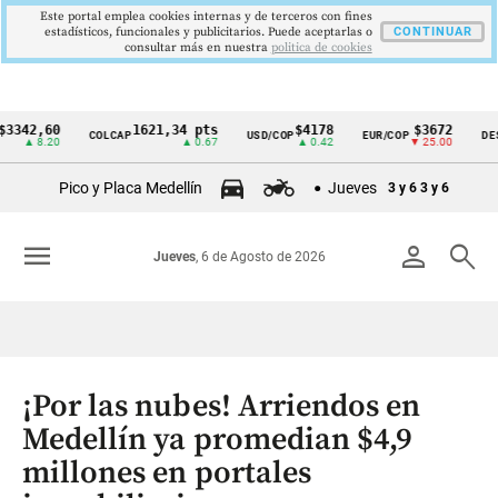
Este portal emplea cookies internas y de terceros con fines
estadísticos, funcionales y publicitarios. Puede aceptarlas o
CONTINUAR
consultar más en nuestra
politica de cookies
,60
1621,34 pts
$4178
$3672
COLCAP
USD/COP
EUR/COP
DESEMPL
Cintillo
8.20
▲ 0.67
▲ 0.42
▼ 25.00
de
Pico y Placa Medellín
Jueves
3 y 6
3 y 6
indicadores
económicos
menu
person
search
Jueves
, 6 de Agosto de 2026
Colombia
¡Por las nubes! Arriendos en
Medellín ya promedian $4,9
millones en portales