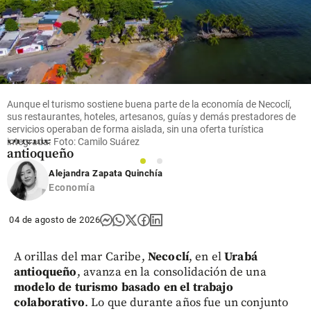
Flores que
cruzan el
cielo: así
es el
negocio
que mueve
US$ 380
Aunque el turismo sostiene buena parte de la economía de Necoclí,
millones
sus restaurantes, hoteles, artesanos, guías y demás prestadores de
en el
servicios operaban de forma aislada, sin una oferta turística
Oriente
integrada. Foto: Camilo Suárez
antioqueño
1
2
Alejandra Zapata Quinchía
share
Economía
04 de agosto de 2026
A orillas del mar Caribe,
Necoclí
, en el
Urabá
antioqueño
, avanza en la consolidación de una
modelo de turismo basado en el trabajo
colaborativo
. Lo que durante años fue un conjunto