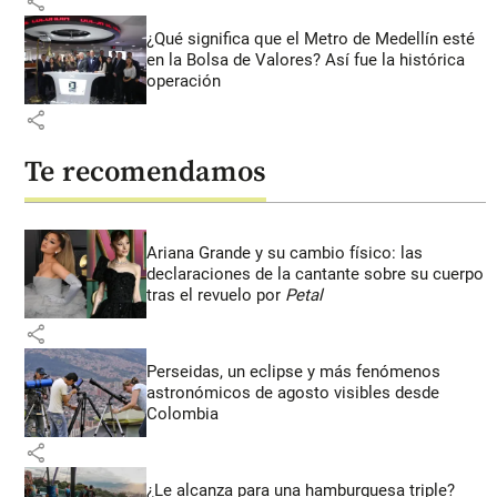
share
¿Qué significa que el Metro de Medellín esté
en la Bolsa de Valores? Así fue la histórica
operación
share
Te recomendamos
Ariana Grande y su cambio físico: las
declaraciones de la cantante sobre su cuerpo
tras el revuelo por
Petal
share
Perseidas, un eclipse y más fenómenos
astronómicos de agosto visibles desde
Colombia
share
¿Le alcanza para una hamburguesa triple?