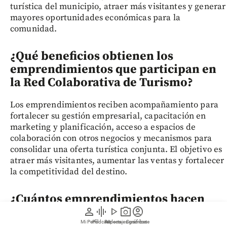
turística del municipio, atraer más visitantes y generar
mayores oportunidades económicas para la
comunidad.
¿Qué beneficios obtienen los
emprendimientos que participan en
la Red Colaborativa de Turismo?
Los emprendimientos reciben acompañamiento para
fortalecer su gestión empresarial, capacitación en
marketing y planificación, acceso a espacios de
colaboración con otros negocios y mecanismos para
consolidar una oferta turística conjunta. El objetivo es
atraer más visitantes, aumentar las ventas y fortalecer
la competitividad del destino.
¿Cuántos emprendimientos hacen
parte de la Red Colaborativa de
person
graphic_eq
play_arrow
photo_camera
account_circle
Turismo y qué actividades se
Mi Perfil
Pódcast
Reportajes gráficos
Videos
Suscríbete