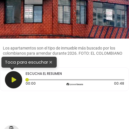
Los apartamentos son el tipo de inmueble más buscado por los
colombianos para arrendar durante 2026. FOTO: EL COLOMBIANO
×
Toca para escuchar
ESCUCHA EL RESUMEN
Tiempo transcurrido: 0 segundos
Du
00:00
00:48