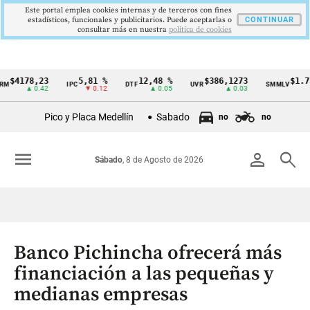
Este portal emplea cookies internas y de terceros con fines
estadísticos, funcionales y publicitarios. Puede aceptarlas o
CONTINUAR
consultar más en nuestra
politica de cookies
178,23
5,81 %
12,48 %
$386,1273
$1.750.9
IPC
DTF
UVR
SMMLV
Cintillo
▲ 0.42
▼ 0.12
▲ 0.05
▲ 0.03
de
Pico y Placa Medellín
Sabado
no
no
indicadores
económicos
menu
person
search
Sábado
, 8 de Agosto de 2026
Colombia
Banco Pichincha ofrecerá más
financiación a las pequeñas y
medianas empresas