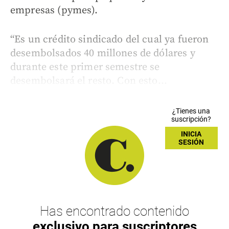
empresas (pymes).
“Es un crédito sindicado del cual ya fueron
desembolsados 40 millones de dólares y
durante este primer semestre se
desembolsará el resto. Con esto...
¿Tienes una
suscripción?
INICIA
SESIÓN
Has encontrado contenido
exclusivo para suscriptores