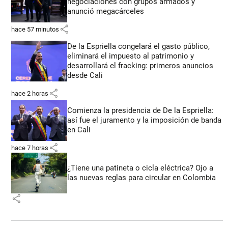
negociaciones con grupos armados y
anunció megacárceles
share
hace 57 minutos
De la Espriella congelará el gasto público,
eliminará el impuesto al patrimonio y
desarrollará el fracking: primeros anuncios
desde Cali
share
hace 2 horas
Comienza la presidencia de De la Espriella:
así fue el juramento y la imposición de banda
en Cali
share
hace 7 horas
¿Tiene una patineta o cicla eléctrica? Ojo a
las nuevas reglas para circular en Colombia
share