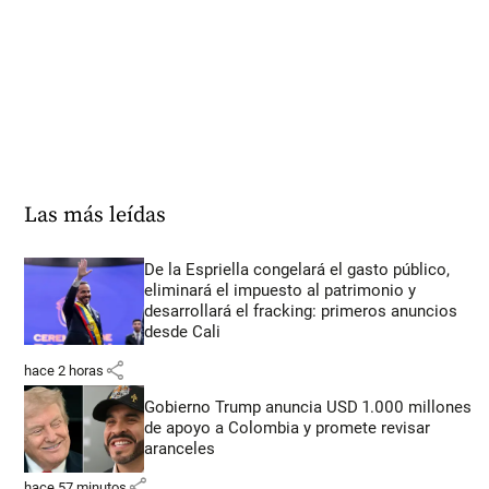
Las más leídas
De la Espriella congelará el gasto público,
eliminará el impuesto al patrimonio y
desarrollará el fracking: primeros anuncios
desde Cali
share
hace 2 horas
Gobierno Trump anuncia USD 1.000 millones
de apoyo a Colombia y promete revisar
aranceles
share
hace 57 minutos