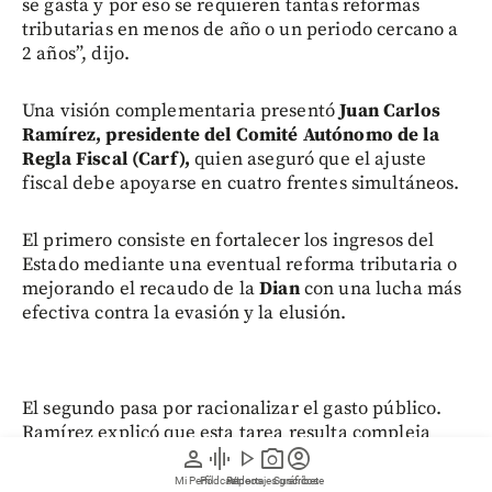
se gasta y por eso se requieren tantas reformas
tributarias en menos de año o un periodo cercano a
2 años”, dijo.
Una visión complementaria presentó
Juan Carlos
Ramírez, presidente del Comité Autónomo de la
Regla Fiscal (Carf),
quien aseguró que el ajuste
fiscal debe apoyarse en cuatro frentes simultáneos.
El primero consiste en fortalecer los ingresos del
Estado mediante una eventual reforma tributaria o
mejorando el recaudo de la
Dian
con una lucha más
efectiva contra la evasión y la elusión.
El segundo pasa por racionalizar el gasto público.
Ramírez explicó que esta tarea resulta compleja
person
graphic_eq
play_arrow
photo_camera
account_circle
debido a las obligaciones constitucionales, legales y
administrativas que limitan la capacidad del
Mi Perfil
Pódcast
Reportajes gráficos
Videos
Suscríbete