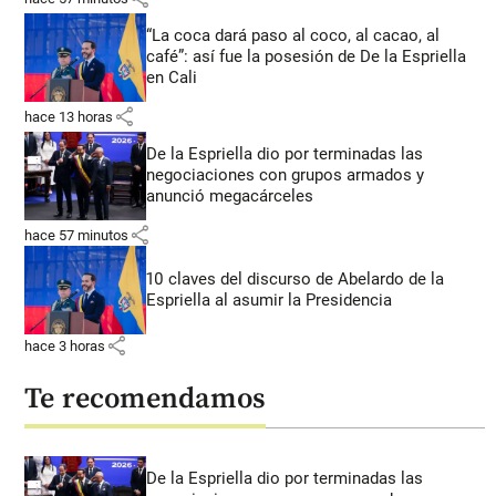
“La coca dará paso al coco, al cacao, al
café”: así fue la posesión de De la Espriella
en Cali
share
hace 13 horas
De la Espriella dio por terminadas las
negociaciones con grupos armados y
anunció megacárceles
share
hace 57 minutos
10 claves del discurso de Abelardo de la
Espriella al asumir la Presidencia
share
hace 3 horas
Te recomendamos
De la Espriella dio por terminadas las