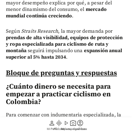
mayor desempeño explica por qué, a pesar del
menor dinamismo del consumo, el
mercado
mundial continúa creciendo
.
Según
Straits Research
, la mayor demanda por
prendas de alta visibilidad, equipos de protección
y ropa especializada para ciclismo de ruta y
montaña
seguirá impulsando una
expansión anual
superior al 5% hasta 2034
.
Bloque de preguntas y respuestas
¿Cuánto dinero se necesita para
empezar a practicar ciclismo en
Colombia?
Para comenzar con indumentaria especializada, la
inversión puede estar entre $350.000 y $600.000,
person
graphic_eq
play_arrow
photo_camera
account_circle
según Bioracer y BikeHouse. Si se incluye una bicicleta
Mi Perfil
Pódcast
Reportajes gráficos
Videos
Suscríbete