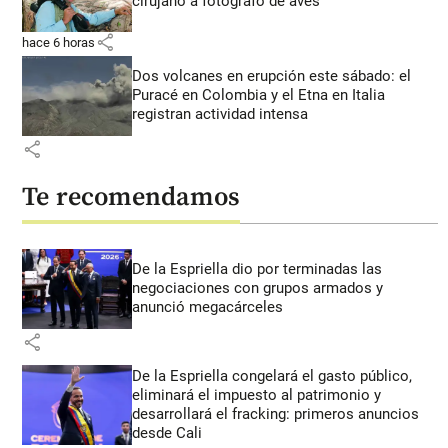
cirujano a fotógrafo de aves
share
hace 6 horas
Dos volcanes en erupción este sábado: el
Puracé en Colombia y el Etna en Italia
registran actividad intensa
share
Te recomendamos
De la Espriella dio por terminadas las
negociaciones con grupos armados y
anunció megacárceles
share
De la Espriella congelará el gasto público,
eliminará el impuesto al patrimonio y
desarrollará el fracking: primeros anuncios
desde Cali