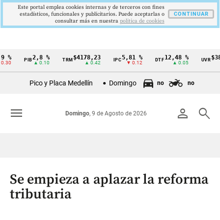
Este portal emplea cookies internas y de terceros con fines
estadísticos, funcionales y publicitarios. Puede aceptarlas o
CONTINUAR
consultar más en nuestra
politica de cookies
2,8 %
$4178,23
5,81 %
12,48 %
$386,1
PIB
TRM
IPC
DTF
UVR
Cintillo
▲ 0.10
▲ 0.42
▼ 0.12
▲ 0.05
▲ 0
de
Pico y Placa Medellín
Domingo
no
no
indicadores
económicos
menu
person
search
Domingo
, 9 de Agosto de 2026
Colombia
Se empieza a aplazar la reforma
tributaria