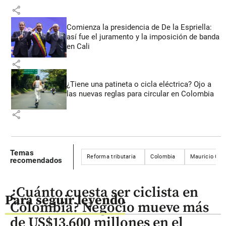
share
Comienza la presidencia de De la Espriella:
así fue el juramento y la imposición de banda
en Cali
share
¿Tiene una patineta o cicla eléctrica? Ojo a
las nuevas reglas para circular en Colombia
share
Temas
Reforma tributaria
Colombia
Mauricio Cár
recomendados
¿Cuánto cuesta ser ciclista en
Para seguir leyendo
Colombia? Negocio mueve más
de US$13.600 millones en el