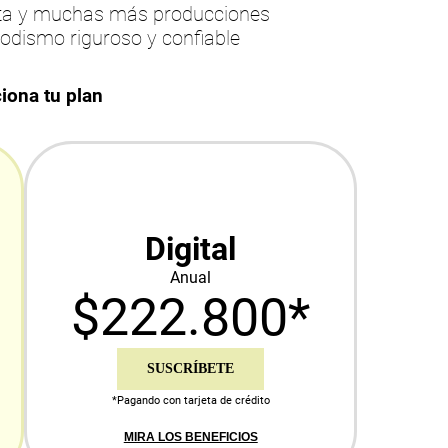
esta y muchas más producciones
iodismo riguroso y confiable
iona tu plan
Digital
Anual
$222.800*
SUSCRÍBETE
*Pagando con tarjeta de crédito
MIRA LOS BENEFICIOS