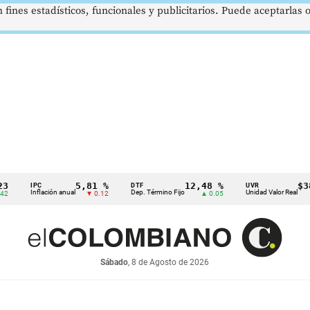
 fines estadísticos, funcionales y publicitarios. Puede aceptarlas
5,81 %
12,48 %
$386,1
IPC
DTF
UVR
Inflación anual
Dep. Término Fijo
Unidad Valor Real
▼ 0.12
▲ 0.05
▲ 
Sábado
, 8 de Agosto de 2026