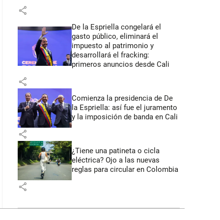
share
De la Espriella congelará el
gasto público, eliminará el
impuesto al patrimonio y
desarrollará el fracking:
primeros anuncios desde Cali
share
Comienza la presidencia de De
la Espriella: así fue el juramento
y la imposición de banda en Cali
share
¿Tiene una patineta o cicla
eléctrica? Ojo a las nuevas
reglas para circular en Colombia
share