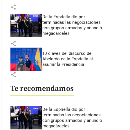
share
De la Espriella dio por
terminadas las negociaciones
con grupos armados y anunció
megacárceles
share
10 claves del discurso de
Abelardo de la Espriella al
asumir la Presidencia
share
Te recomendamos
De la Espriella dio por
terminadas las negociaciones
con grupos armados y anunció
megacárceles