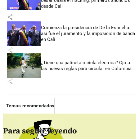
desarrollará el fracking: primeros anuncios
desde Cali
share
Comienza la presidencia de De la Espriella:
así fue el juramento y la imposición de banda
en Cali
share
¿Tiene una patineta o cicla eléctrica? Ojo a
las nuevas reglas para circular en Colombia
share
Temas recomendados
Para seguir leyendo