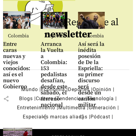
Regístrate al
newsletter
Colombia
Deportes
Colombia
Entre
Arranca
Así será la
caras
la Vuelta
inédita
nuevas y
a
posesión
viejos
Colombia:
de De la
conocidos:
153
Espriella:
así es el
pedalistas
su primer
nuevo
desafían,
discurso
Gobierno
desde este
será
Mundo
Economía
Deportes
Opinión
sábado, el
desde un
share
terreno
cantón
Blogs
Cultura
Tendencias
Tecnología
nacional
militar
Entretenimiento
Multimedia
Generación
share
share
Especiales marcas aliadas
Pódcast