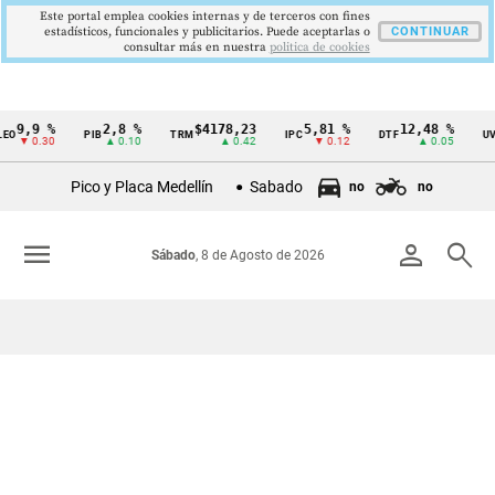
Este portal emplea cookies internas y de terceros con fines
estadísticos, funcionales y publicitarios. Puede aceptarlas o
CONTINUAR
consultar más en nuestra
politica de cookies
9,9 %
2,8 %
$4178,23
5,81 %
12,48 %
O
PIB
TRM
IPC
DTF
UVR
Cintillo
▼ 0.30
▲ 0.10
▲ 0.42
▼ 0.12
▲ 0.05
de
Pico y Placa Medellín
Sabado
no
no
indicadores
económicos
menu
person
search
Sábado
, 8 de Agosto de 2026
Colombia