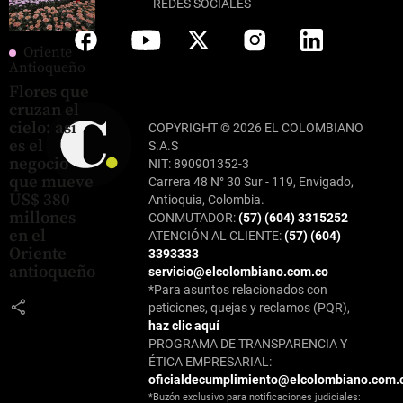
REDES SOCIALES
Oriente
Antioqueño
Flores que
cruzan el
cielo: así
COPYRIGHT © 2026 EL COLOMBIANO
es el
S.A.S
negocio
NIT: 890901352-3
que mueve
Carrera 48 N° 30 Sur - 119, Envigado,
US$ 380
Antioquia, Colombia.
millones
CONMUTADOR:
(57) (604) 3315252
en el
ATENCIÓN AL CLIENTE:
(57) (604)
Oriente
3393333
antioqueño
servicio@elcolombiano.com.co
*Para asuntos relacionados con
share
peticiones, quejas y reclamos (PQR),
haz clic aquí
PROGRAMA DE TRANSPARENCIA Y
ÉTICA EMPRESARIAL:
oficialdecumplimiento@elcolombiano.com.
*Buzón exclusivo para notificaciones judiciales: