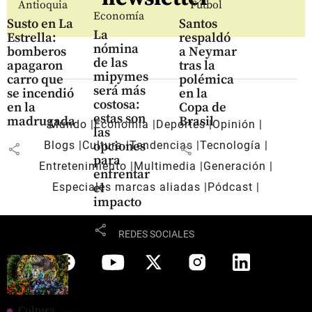
Antioquia
Fútbol
Economía
Susto en La
Santos
La
Estrella:
respaldó
nómina
bomberos
a Neymar
de las
apagaron
tras la
mipymes
carro que
polémica
será más
se incendió
en la
costosa:
en la
Copa de
estas son
madrugada
Brasil
Mundo
Economía
Deportes
Opinión
las
Blogs
Cultura
Tendencias
Tecnología
opciones
share
share
para
Entretenimiento
Multimedia
Generación
enfrentar
Especiales marcas aliadas
Pódcast
el
impacto
share
REDES SOCIALES
Cultura