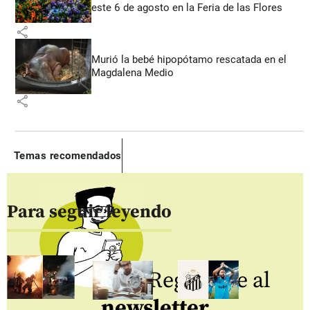
este 6 de agosto en la Feria de las Flores
share
Murió la bebé hipopótamo rescatada en el
Magdalena Medio
share
Temas recomendados
Para seguir leyendo
Regístrate al
newsletter