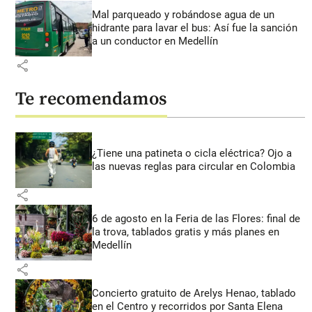
Mal parqueado y robándose agua de un
hidrante para lavar el bus: Así fue la sanción
a un conductor en Medellín
share
Te recomendamos
¿Tiene una patineta o cicla eléctrica? Ojo a
las nuevas reglas para circular en Colombia
share
6 de agosto en la Feria de las Flores: final de
la trova, tablados gratis y más planes en
Medellín
share
Concierto gratuito de Arelys Henao, tablado
en el Centro y recorridos por Santa Elena