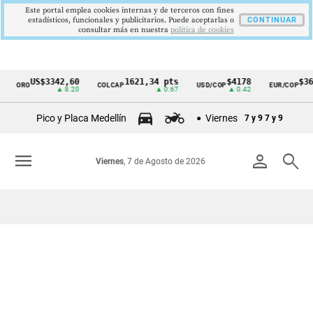
Este portal emplea cookies internas y de terceros con fines
estadísticos, funcionales y publicitarios. Puede aceptarlas o
CONTINUAR
consultar más en nuestra
politica de cookies
US$3342,60
1621,34 pts
$4178
$367
ORO
COLCAP
USD/COP
EUR/COP
Cintillo
▲ 8.20
▲ 0.67
▲ 0.42
de
Pico y Placa Medellín
Viernes
7 y 9
7 y 9
indicadores
económicos
menu
person
search
Viernes
, 7 de Agosto de 2026
Colombia