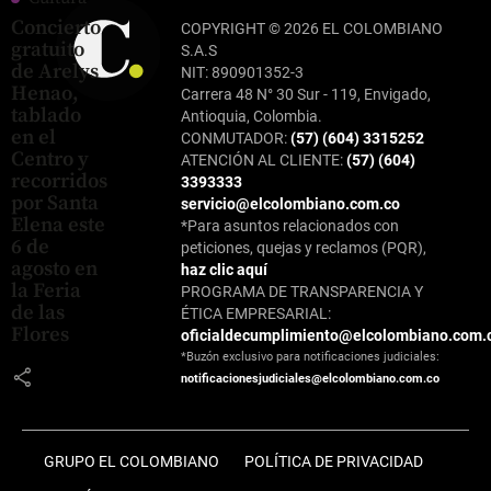
Concierto
COPYRIGHT © 2026 EL COLOMBIANO
gratuito
S.A.S
de Arelys
NIT: 890901352-3
Henao,
Carrera 48 N° 30 Sur - 119, Envigado,
tablado
Antioquia, Colombia.
en el
CONMUTADOR:
(57) (604) 3315252
Centro y
ATENCIÓN AL CLIENTE:
(57) (604)
recorridos
3393333
por Santa
servicio@elcolombiano.com.co
Elena este
*Para asuntos relacionados con
6 de
peticiones, quejas y reclamos (PQR),
agosto en
haz clic aquí
la Feria
PROGRAMA DE TRANSPARENCIA Y
de las
ÉTICA EMPRESARIAL:
Flores
oficialdecumplimiento@elcolombiano.com.
*Buzón exclusivo para notificaciones judiciales:
share
notificacionesjudiciales@elcolombiano.com.co
GRUPO EL COLOMBIANO
POLÍTICA DE PRIVACIDAD