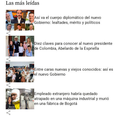
Las más leídas
Así va el cuerpo diplomático del nuevo
Gobierno: lealtades, mérito y políticos
share
Diez claves para conocer al nuevo presidente
de Colombia, Abelardo de la Espriella
share
Entre caras nuevas y viejos conocidos: así es
el nuevo Gobierno
share
Empleado extranjero habría quedado
atrapado en una máquina industrial y murió
en una fábrica de Bogotá
share