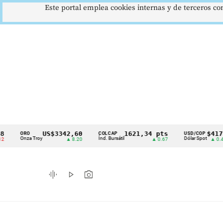
Este portal emplea cookies internas y de terceros con
US$3342,60
1621,34 pts
$4178
ORO
COLCAP
USD/COP
Cintillo
Onza Troy
Índ. Bursátil
Dólar Spot
▲ 8.20
▲ 0.67
▲ 0.42
de
indicadores
graphic_eq
play_arrow
photo_camera
económicos
Colombia