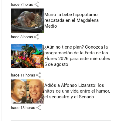
share
hace 7 horas
Murió la bebé hipopótamo
rescatada en el Magdalena
Medio
share
hace 8 horas
¿Aún no tiene plan? Conozca la
programación de la Feria de las
Flores 2026 para este miércoles
5 de agosto
share
hace 11 horas
Adiós a Alfonso Lizarazo: los
hitos de una vida entre el humor,
el secuestro y el Senado
share
hace 13 horas