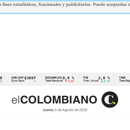
 fines estadísticos, funcionales y publicitarios. Puede aceptarlas
$3697
9,9 %
2,8 %
EUR/COP
DESEMPLEO
PIB
TRM
Euro Spot
Tasa Nacional
Crec. Anual
Tasa Rep. Mone
—
▼ 0.30
▲ 0.10
Jueves
, 6 de Agosto de 2026