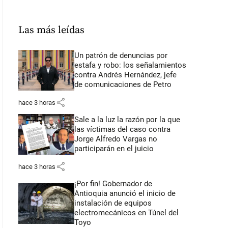
Las más leídas
Un patrón de denuncias por
estafa y robo: los señalamientos
contra Andrés Hernández, jefe
de comunicaciones de Petro
share
hace 3 horas
Sale a la luz la razón por la que
las víctimas del caso contra
Jorge Alfredo Vargas no
participarán en el juicio
share
hace 3 horas
¡Por fin! Gobernador de
Antioquia anunció el inicio de
instalación de equipos
electromecánicos en Túnel del
Toyo