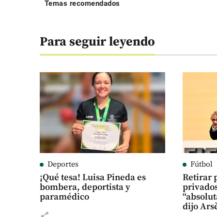
Temas recomendados
Para seguir leyendo
Deportes
Fútbol
¡Qué tesa! Luisa Pineda es
Retirar 
bombera, deportista y
privados
paramédico
“absolu
dijo Ar
share