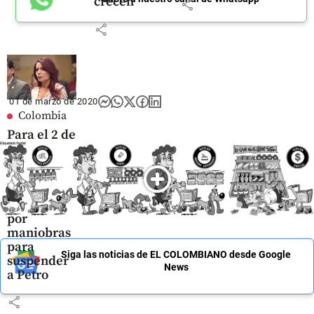
crecen
share
share
01 de marzo de 2020
Colombia
Para el 2 de
septiembre
quedó
indagatoria
a Gloria
Arizabaleta
por
maniobras
para
Siga las noticias de EL COLOMBIANO desde Google
suspender
News
a Petro
share