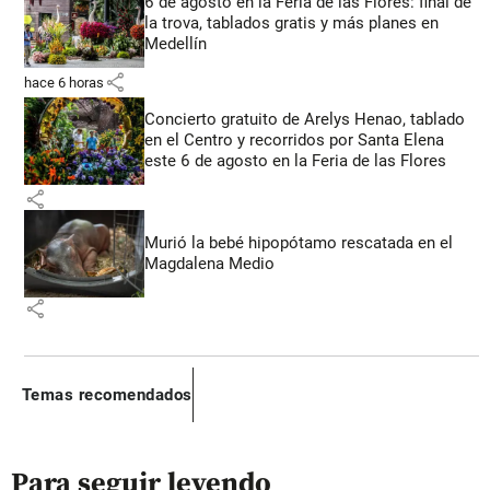
6 de agosto en la Feria de las Flores: final de
la trova, tablados gratis y más planes en
Medellín
share
hace 6 horas
Concierto gratuito de Arelys Henao, tablado
en el Centro y recorridos por Santa Elena
este 6 de agosto en la Feria de las Flores
share
Murió la bebé hipopótamo rescatada en el
Magdalena Medio
share
Temas recomendados
Para seguir leyendo