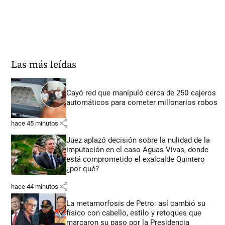
Las más leídas
Cayó red que manipuló cerca de 250 cajeros
automáticos para cometer millonarios robos
share
hace 45 minutos
Juez aplazó decisión sobre la nulidad de la
imputación en el caso Aguas Vivas, donde
está comprometido el exalcalde Quintero
¿por qué?
share
hace 44 minutos
La metamorfosis de Petro: así cambió su
físico con cabello, estilo y retoques que
marcaron su paso por la Presidencia