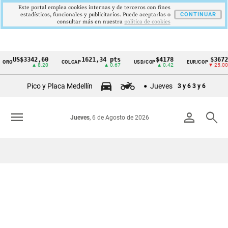
Este portal emplea cookies internas y de terceros con fines
estadísticos, funcionales y publicitarios. Puede aceptarlas o
CONTINUAR
consultar más en nuestra
politica de cookies
US$3342,60
1621,34 pts
$4178
$3672
ORO
COLCAP
USD/COP
EUR/COP
Cintillo
▲ 8.20
▲ 0.67
▲ 0.42
▼ 25.00
de
Pico y Placa Medellín
Jueves
3 y 6
3 y 6
indicadores
económicos
menu
person
search
Jueves
, 6 de Agosto de 2026
Colombia