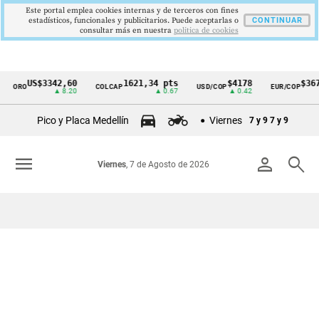
Este portal emplea cookies internas y de terceros con fines
estadísticos, funcionales y publicitarios. Puede aceptarlas o
CONTINUAR
consultar más en nuestra
politica de cookies
US$3342,60
1621,34 pts
$4178
$3672
ORO
COLCAP
USD/COP
EUR/COP
Cintillo
▲ 8.20
▲ 0.67
▲ 0.42
—
de
Pico y Placa Medellín
Viernes
7 y 9
7 y 9
indicadores
económicos
menu
person
search
Viernes
, 7 de Agosto de 2026
Colombia