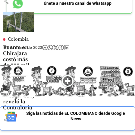
share
Únete a nuestro canal de Whatsapp
Colombia
Puente en
01 de marzo de 2020
Chirajara
costó más
de 800 mil
millones y
dos años
después no
ha sido
inaugurado,
reveló la
Contraloría
Siga las noticias de EL COLOMBIANO desde Google
share
News