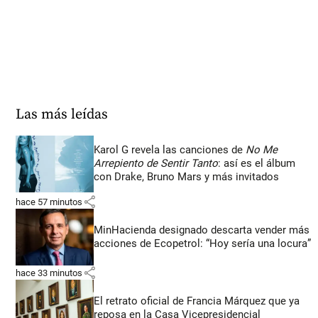
Las más leídas
Karol G revela las canciones de
No Me
Arrepiento de Sentir Tanto
: así es el álbum
con Drake, Bruno Mars y más invitados
share
hace 57 minutos
MinHacienda designado descarta vender más
acciones de Ecopetrol: “Hoy sería una locura”
share
hace 33 minutos
El retrato oficial de Francia Márquez que ya
reposa en la Casa Vicepresidencial