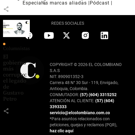
share
Especiales marcas aliadas
Pódcast
share
REDES SOCIALES
Columnistas
El
gobierno
COPYRIGHT © 2026 EL COLOMBIANO
más
S.A.S
corrupto:
NIT: 890901352-3
el legado
Carrera 48 N° 30 Sur - 119, Envigado,
de
Antioquia, Colombia.
Gustavo
CONMUTADOR:
(57) (604) 3315252
Petro
ATENCIÓN AL CLIENTE:
(57) (604)
3393333
share
servicio@elcolombiano.com.co
*Para asuntos relacionados con
peticiones, quejas y reclamos (PQR),
haz clic aquí