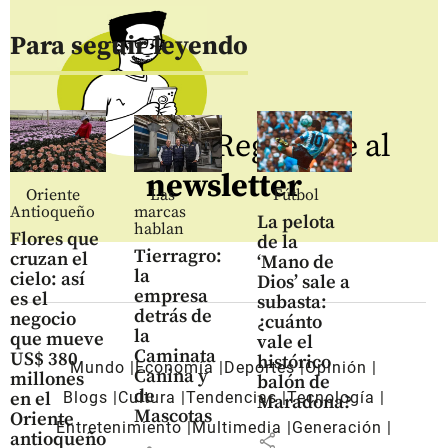
Para seguir leyendo
Regístrate al
newsletter
Oriente
Las
Fútbol
Antioqueño
marcas
La pelota
hablan
Flores que
de la
Tierragro:
cruzan el
‘Mano de
la
cielo: así
Dios’ sale a
empresa
es el
subasta:
detrás de
negocio
¿cuánto
la
que mueve
vale el
Caminata
US$ 380
histórico
Mundo
Economía
Deportes
Opinión
Canina y
millones
balón de
de
en el
Blogs
Cultura
Tendencias
Tecnología
Maradona?
Mascotas
Oriente
Entretenimiento
Multimedia
Generación
antioqueño
share