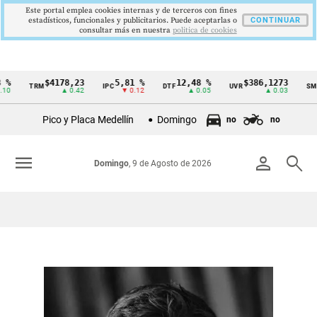
Este portal emplea cookies internas y de terceros con fines
estadísticos, funcionales y publicitarios. Puede aceptarlas o
CONTINUAR
consultar más en nuestra
politica de cookies
%
$4178,23
5,81 %
12,48 %
$386,1273
TRM
IPC
DTF
UVR
SMML
Cintillo
0
▲ 0.42
▼ 0.12
▲ 0.05
▲ 0.03
de
Pico y Placa Medellín
Domingo
no
no
indicadores
económicos
menu
person
search
Domingo
, 9 de Agosto de 2026
Colombia