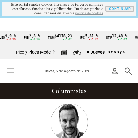
Este portal emplea cookies internas y de terceros con fines
estadísticos, funcionales y publicitarios. Puede aceptarlas o
CONTINUAR
consultar más en nuestra
politica de cookies
9,9 %
2,8 %
$4178,23
5,81 %
12,48 %
EO
PIB
TRM
IPC
DTF
UV
Cintillo
▼ 0.30
▲ 0.10
▲ 0.42
▼ 0.12
▲ 0.05
de
Pico y Placa Medellín
Jueves
3 y 6
3 y 6
indicadores
económicos
menu
person
search
Jueves
, 6 de Agosto de 2026
Colombia
Columnistas