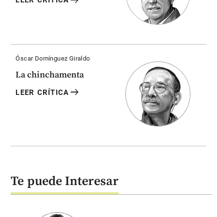
arrow_right_alt
LEER CRÍTICA
Óscar Domínguez Giraldo
La chinchamenta
arrow_right_alt
LEER CRÍTICA
Te puede Interesar