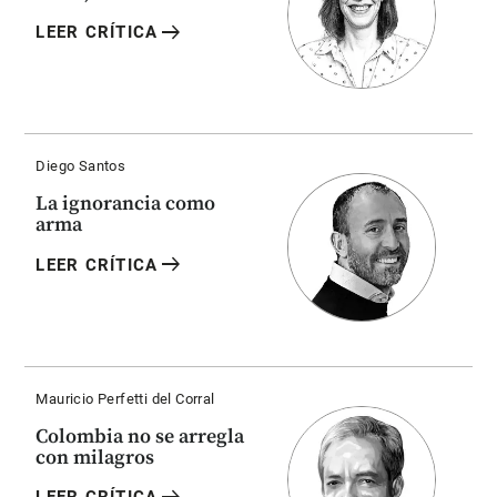
arrow_right_alt
LEER CRÍTICA
Diego Santos
La ignorancia como
arma
arrow_right_alt
LEER CRÍTICA
Mauricio Perfetti del Corral
Colombia no se arregla
con milagros