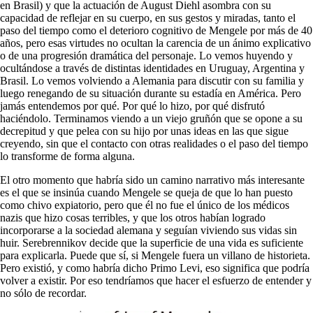
en Brasil) y que la actuación de August Diehl asombra con su
capacidad de reflejar en su cuerpo, en sus gestos y miradas, tanto el
paso del tiempo como el deterioro cognitivo de Mengele por más de 40
años, pero esas virtudes no ocultan la carencia de un ánimo explicativo
o de una progresión dramática del personaje. Lo vemos huyendo y
ocultándose a través de distintas identidades en Uruguay, Argentina y
Brasil. Lo vemos volviendo a Alemania para discutir con su familia y
luego renegando de su situación durante su estadía en América. Pero
jamás entendemos por qué. Por qué lo hizo, por qué disfrutó
haciéndolo. Terminamos viendo a un viejo gruñón que se opone a su
decrepitud y que pelea con su hijo por unas ideas en las que sigue
creyendo, sin que el contacto con otras realidades o el paso del tiempo
lo transforme de forma alguna.
El otro momento que habría sido un camino narrativo más interesante
es el que se insinúa cuando Mengele se queja de que lo han puesto
como chivo expiatorio, pero que él no fue el único de los médicos
nazis que hizo cosas terribles, y que los otros habían logrado
incorporarse a la sociedad alemana y seguían viviendo sus vidas sin
huir. Serebrennikov decide que la superficie de una vida es suficiente
para explicarla. Puede que sí, si Mengele fuera un villano de historieta.
Pero existió, y como habría dicho Primo Levi, eso significa que podría
volver a existir. Por eso tendríamos que hacer el esfuerzo de entender y
no sólo de recordar.