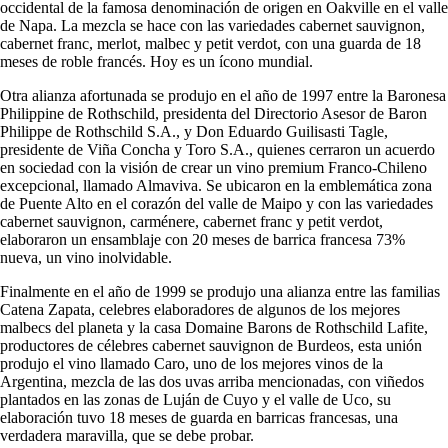
occidental de la famosa denominación de origen en Oakville en el valle
de Napa. La mezcla se hace con las variedades cabernet sauvignon,
cabernet franc, merlot, malbec y petit verdot, con una guarda de 18
meses de roble francés. Hoy es un ícono mundial.
Otra alianza afortunada se produjo en el año de 1997 entre la Baronesa
Philippine de Rothschild, presidenta del Directorio Asesor de Baron
Philippe de Rothschild S.A., y Don Eduardo Guilisasti Tagle,
presidente de Viña Concha y Toro S.A., quienes cerraron un acuerdo
en sociedad con la visión de crear un vino premium Franco-Chileno
excepcional, llamado Almaviva. Se ubicaron en la emblemática zona
de Puente Alto en el corazón del valle de Maipo y con las variedades
cabernet sauvignon, carménere, cabernet franc y petit verdot,
elaboraron un ensamblaje con 20 meses de barrica francesa 73%
nueva, un vino inolvidable.
Finalmente en el año de 1999 se produjo una alianza entre las familias
Catena Zapata, celebres elaboradores de algunos de los mejores
malbecs del planeta y la casa Domaine Barons de Rothschild Lafite,
productores de célebres cabernet sauvignon de Burdeos, esta unión
produjo el vino llamado Caro, uno de los mejores vinos de la
Argentina, mezcla de las dos uvas arriba mencionadas, con viñedos
plantados en las zonas de Luján de Cuyo y el valle de Uco, su
elaboración tuvo 18 meses de guarda en barricas francesas, una
verdadera maravilla, que se debe probar.