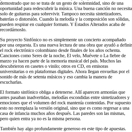
demostrado que no se trata de un gesto de solemnidad, sino de una
oportunidad para redescubrir la música. Una buena canción no necesita
solo de guitarras para sobrevivir. Tampoco necesita sintetizadores,
baterías o distorsión. Cuando la melodía y la composición son sólidas,
pueden respirar en cualquier formato. Y Estados Alterados acaba de
recordárnoslo.
Su proyecto Sinfónico no es simplemente un concierto acompañado
por una orquesta. Es una nueva lectura de una obra que ayudó a definir
el rock electrónico colombiano desde finales de los años ochenta.
Canciones como Seres de la noche, El velo, Muévete o La fiebre de
marzo ya hacen parte de la memoria musical del país. Muchos las
descubrieron en casetes o vinilo; otros en CD, en emisoras
universitarias o en plataformas digitales. Ahora llegan envueltas por el
sonido de más de setenta músicos y eso cambia la manera de
escucharlas.
El formato sinfónico obliga a detenerse. Allí aparecen armonías que
antes pasaban inadvertidas, melodías escondidas entre sintetizadores y
emociones que el volumen del rock mantenía contenidas. Por supuesto
esto no reemplaza la versión original, sino que es como regresar a una
casa de infancia muchos años después. Las paredes son las mismas,
pero quien entra ya no es la misma persona.
También hay algo profundamente generoso en este tipo de apuestas.