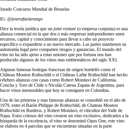
Jurado Concurso Mundial de Bruselas
IG:
@joserafaelarango
Dice la teoría jurídica que un
joint venture
(o empresa conjunta) es una
alianza comercial en la que dos o más empresas independientes unen
recursos, capital y conocimiento para llevar a cabo un proyecto
específico o expandirse a un nuevo mercado. Las partes mantienen su
autonomía legal pero comparten riesgos y ganancias. El mundo del
vino no ha sido ajeno a estas uniones que por fortuna nos han
producido algunos de los vinos mas emblemáticos del siglo XXI.
Algunas famosas bodegas francesas de origen bordelés como el
Château Mouton Rothschild o el Château Lafite Rothschild han hecho
célebres alianzas con casas como Robert Mondavi de California,
Concha y Toro de Chile o Nicolás Catena Zapata de Argentina, para
hacer vinos memorables que hoy se consiguen en Colombia.
Una de las primeras y mas famosas alianzas se consolidó en el año de
1979, entre el Barón Philippe de Rothschild, de Chateau Mouton
Rothschild en Burdeos, y Robert Mondavi, el viticultor del Valle de
Napa. Estos colosos del vino crearon un vino exclusivo, dedicados a la
búsqueda de la excelencia, el vino se denominó Opus One, este vino
se elabora en 4 parcelas que se encuentran situadas en la parte