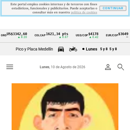
Este portal emplea cookies internas y de terceros con fines
estadísticos, funcionales y publicitarios. Puede aceptarlas o
CONTINUAR
consultar más en nuestra
politica de cookies
S$3342,60
1621,34 pts
$4178
$3649
COLCAP
USD/COP
EUR/COP
DE
Cintillo
▲ 8.20
▲ 0.67
▲ 0.42
—
de
Pico y Placa Medellín
Lunes
5 y 8
5 y 8
indicadores
económicos
menu
person
search
Lunes
, 10 de Agosto de 2026
Colombia