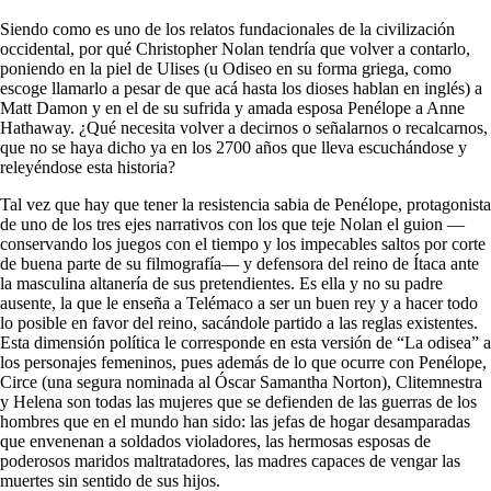
Siendo como es uno de los relatos fundacionales de la civilización
occidental, por qué Christopher Nolan tendría que volver a contarlo,
poniendo en la piel de Ulises (u Odiseo en su forma griega, como
escoge llamarlo a pesar de que acá hasta los dioses hablan en inglés) a
Matt Damon y en el de su sufrida y amada esposa Penélope a Anne
Hathaway. ¿Qué necesita volver a decirnos o señalarnos o recalcarnos,
que no se haya dicho ya en los 2700 años que lleva escuchándose y
releyéndose esta historia?
Tal vez que hay que tener la resistencia sabia de Penélope, protagonista
de uno de los tres ejes narrativos con los que teje Nolan el guion —
conservando los juegos con el tiempo y los impecables saltos por corte
de buena parte de su filmografía— y defensora del reino de Ítaca ante
la masculina altanería de sus pretendientes. Es ella y no su padre
ausente, la que le enseña a Telémaco a ser un buen rey y a hacer todo
lo posible en favor del reino, sacándole partido a las reglas existentes.
Esta dimensión política le corresponde en esta versión de “La odisea” a
los personajes femeninos, pues además de lo que ocurre con Penélope,
Circe (una segura nominada al Óscar Samantha Norton), Clitemnestra
y Helena son todas las mujeres que se defienden de las guerras de los
hombres que en el mundo han sido: las jefas de hogar desamparadas
que envenenan a soldados violadores, las hermosas esposas de
poderosos maridos maltratadores, las madres capaces de vengar las
muertes sin sentido de sus hijos.