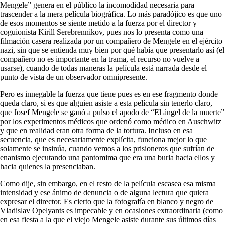
Mengele” genera en el público la incomodidad necesaria para
trascender a la mera película biográfica. Lo más paradójico es que uno
de esos momentos se siente metido a la fuerza por el director y
coguionista Kirill Serebrennikov, pues nos lo presenta como una
filmación casera realizada por un compañero de Mengele en el ejército
nazi, sin que se entienda muy bien por qué había que presentarlo así (el
compañero no es importante en la trama, el recurso no vuelve a
usarse), cuando de todas maneras la película está narrada desde el
punto de vista de un observador omnipresente.
Pero es innegable la fuerza que tiene pues es en ese fragmento donde
queda claro, si es que alguien asiste a esta película sin tenerlo claro,
que Josef Mengele se ganó a pulso el apodo de “El ángel de la muerte”
por los experimentos médicos que ordenó como médico en Auschwitz
y que en realidad eran otra forma de la tortura. Incluso en esa
secuencia, que es necesariamente explícita, funciona mejor lo que
solamente se insinúa, cuando vemos a los prisioneros que sufrían de
enanismo ejecutando una pantomima que era una burla hacia ellos y
hacia quienes la presenciaban.
Como dije, sin embargo, en el resto de la película escasea esa misma
intensidad y ese ánimo de denuncia o de alguna lectura que quiera
expresar el director. Es cierto que la fotografía en blanco y negro de
Vladislav Opelyants es impecable y en ocasiones extraordinaria (como
en esa fiesta a la que el viejo Mengele asiste durante sus últimos días