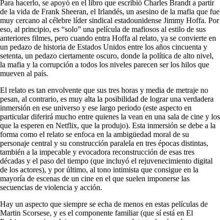
Para hacerlo, se apoyó en el libro que escribió Charles Brandt a partir
de la vida de Frank Sheeran, el Irlandés, un asesino de la mafia que fue
muy cercano al célebre líder sindical estadounidense Jimmy Hoffa. Por
eso, al principio, es “solo” una película de mafiosos al estilo de sus
anteriores filmes, pero cuando entra Hoffa al relato, ya se convierte en
un pedazo de historia de Estados Unidos entre los años cincuenta y
setenta, un pedazo ciertamente oscuro, donde la política de alto nivel,
la mafia y la corrupción a todos los niveles parecen ser los hilos que
mueven al país.
El relato es tan envolvente que sus tres horas y media de metraje no
pesan, al contrario, es muy alta la posibilidad de lograr una verdadera
inmersión en ese universo y ese largo periodo (este aspecto en
particular diferirá mucho entre quienes la vean en una sala de cine y los
que la esperen en Netflix, que la produjo). Esta inmersión se debe a la
forma como el relato se enfoca en la ambigüedad moral de su
personaje central y su construcción paralela en tres épocas distintas,
también a la impecable y evocadora reconstrucción de esas tres
décadas y el paso del tiempo (que incluyó el rejuvenecimiento digital
de los actores), y por último, al tono intimista que consigue en la
mayoría de escenas de un cine en el que suelen imponerse las
secuencias de violencia y acción.
Hay un aspecto que siempre se echa de menos en estas películas de
Martin Scorsese, y es el componente familiar (que sí está en El