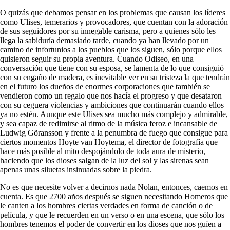
O quizás que debamos pensar en los problemas que causan los líderes
como Ulises, temerarios y provocadores, que cuentan con la adoración
de sus seguidores por su innegable carisma, pero a quienes sólo les
llega la sabiduría demasiado tarde, cuando ya han llevado por un
camino de infortunios a los pueblos que los siguen, sólo porque ellos
quisieron seguir su propia aventura. Cuando Odiseo, en una
conversación que tiene con su esposa, se lamenta de lo que consiguió
con su engaño de madera, es inevitable ver en su tristeza la que tendrán
en el futuro los dueños de enormes corporaciones que también se
vendieron como un regalo que nos hacía el progreso y que desataron
con su ceguera violencias y ambiciones que continuarán cuando ellos
ya no estén. Aunque este Ulises sea mucho más complejo y admirable,
y sea capaz de redimirse al ritmo de la música feroz e incansable de
Ludwig Göransson y frente a la penumbra de fuego que consigue para
ciertos momentos Hoyte van Hoytema, el director de fotografía que
hace más posible al mito despojándolo de toda aura de misterio,
haciendo que los dioses salgan de la luz del sol y las sirenas sean
apenas unas siluetas insinuadas sobre la piedra.
No es que necesite volver a decirnos nada Nolan, entonces, caemos en
cuenta. Es que 2700 años después se siguen necesitando Homeros que
le canten a los hombres ciertas verdades en forma de canción o de
película, y que le recuerden en un verso o en una escena, que sólo los
hombres tenemos el poder de convertir en los dioses que nos guíen a