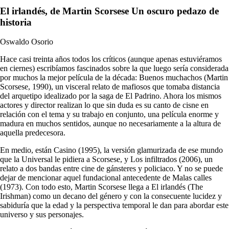
El irlandés, de Martin Scorsese Un oscuro pedazo de
historia
Oswaldo Osorio
Hace casi treinta años todos los críticos (aunque apenas estuviéramos
en ciernes) escribíamos fascinados sobre la que luego sería considerada
por muchos la mejor película de la década: Buenos muchachos (Martin
Scorsese, 1990), un visceral relato de mafiosos que tomaba distancia
del arquetipo idealizado por la saga de El Padrino. Ahora los mismos
actores y director realizan lo que sin duda es su canto de cisne en
relación con el tema y su trabajo en conjunto, una película enorme y
madura en muchos sentidos, aunque no necesariamente a la altura de
aquella predecesora.
En medio, están Casino (1995), la versión glamurizada de ese mundo
que la Universal le pidiera a Scorsese, y Los infiltrados (2006), un
relato a dos bandas entre cine de gánsteres y policiaco. Y no se puede
dejar de mencionar aquel fundacional antecedente de Malas calles
(1973). Con todo esto, Martin Scorsese llega a El irlandés (The
Irishman) como un decano del género y con la consecuente lucidez y
sabiduría que la edad y la perspectiva temporal le dan para abordar este
universo y sus personajes.