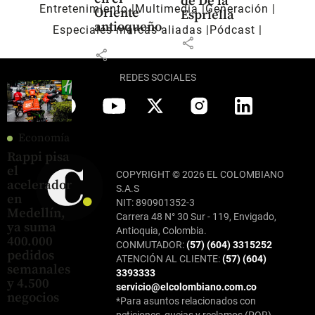
de De la
Entretenimiento
Multimedia
Generación
Oriente
Espriella
antioqueño
Especiales marcas aliadas
Pódcast
share
share
REDES SOCIALES
Economía
Rappi pisa
el
COPYRIGHT © 2026 EL COLOMBIANO
acelerador
S.A.S
en
NIT: 890901352-3
Medellín,
Carrera 48 N° 30 Sur - 119, Envigado,
ya suma
Antioquia, Colombia.
400.000
CONMUTADOR:
(57) (604) 3315252
pedidos
ATENCIÓN AL CLIENTE:
(57) (604)
semanales
3393333
y 4.500
servicio@elcolombiano.com.co
negocios
*Para asuntos relacionados con
peticiones, quejas y reclamos (PQR),