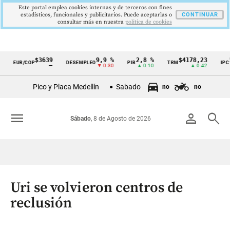
Este portal emplea cookies internas y de terceros con fines
estadísticos, funcionales y publicitarios. Puede aceptarlas o
CONTINUAR
consultar más en nuestra
politica de cookies
$3639
9,9 %
2,8 %
$4178,23
5
EUR/COP
DESEMPLEO
PIB
TRM
IPC
Cintillo
—
▼ 0.30
▲ 0.10
▲ 0.42
de
Pico y Placa Medellín
Sabado
no
no
indicadores
económicos
menu
person
search
Sábado
, 8 de Agosto de 2026
Colombia
Uri se volvieron centros de
reclusión