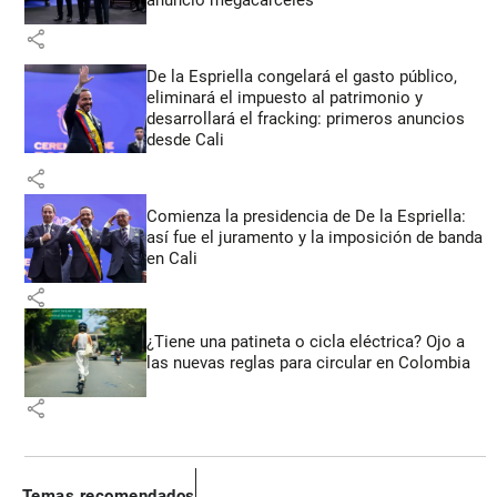
anunció megacárceles
share
De la Espriella congelará el gasto público,
eliminará el impuesto al patrimonio y
desarrollará el fracking: primeros anuncios
desde Cali
share
Comienza la presidencia de De la Espriella:
así fue el juramento y la imposición de banda
en Cali
share
¿Tiene una patineta o cicla eléctrica? Ojo a
las nuevas reglas para circular en Colombia
share
Temas recomendados