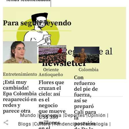
Para seguir leyendo
Regístrate al
newsletter
Oriente
Colombia
Entretenimiento
Antioqueño
Con
¡Está muy
Flores que
refuerzo
cambiada!
cruzan el
del pie de
Epa Colombia
cielo: así
fuerza,
reapareció en
es el
así se
redes y
negocio
preparó
parece otra
que mueve
Cali para
Mundo
Economía
Deportes
Opinión
US$ 380
la
share
millones
posesión
Blogs
Cultura
Tendencias
Tecnología
en el