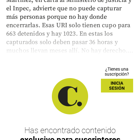
Martínez, en carta al Ministerio de Justicia y
el Inpec, advierte que no puede capturar
más personas porque no hay donde
encerrarlas. Esas URI solo tienen cupo para
663 detenidos y hay 1023. En estas los
capturados solo deben pasar 36 horas y
muchos llevan meses allí. No hay derecho....
¿Tienes una
suscripción?
INICIA
SESIÓN
Has encontrado contenido
exclusivo para suscriptores