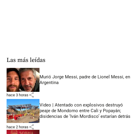
Las más leídas
Murió Jorge Messi, padre de Lionel Messi, en
Argentina
share
hace 3 horas
Video | Atentado con explosivos destruyó
peaje de Mondomo entre Cali y Popayán;
disidencias de ‘Iván Mordisco’ estarían detrás
share
hace 2 horas