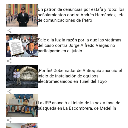
Un patrón de denuncias por estafa y robo: los
señalamientos contra Andrés Hernández, jefe
de comunicaciones de Petro
share
Sale a la luz la razón por la que las víctimas
del caso contra Jorge Alfredo Vargas no
participarán en el juicio
share
¡Por fin! Gobernador de Antioquia anunció el
inicio de instalación de equipos
electromecánicos en Túnel del Toyo
share
La JEP anunció el inicio de la sexta fase de
búsqueda en La Escombrera, de Medellín
share