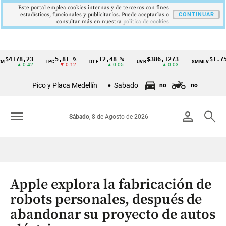
Este portal emplea cookies internas y de terceros con fines
estadísticos, funcionales y publicitarios. Puede aceptarlas o
CONTINUAR
consultar más en nuestra
politica de cookies
78,23
5,81 %
12,48 %
$386,1273
$1.750.90
IPC
DTF
UVR
SMMLV
Cintillo
▲ 0.42
▼ 0.12
▲ 0.05
▲ 0.03
de
Pico y Placa Medellín
Sabado
no
no
indicadores
económicos
menu
person
search
Sábado
, 8 de Agosto de 2026
Colombia
Apple explora la fabricación de
robots personales, después de
abandonar su proyecto de autos