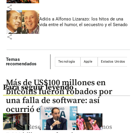
share
Adiós a Alfonso Lizarazo: los hitos de una
vida entre el humor, el secuestro y el Senado
share
Temas
Tecnología
Apple
Estados Unidos
recomendados
Más de US$100 millones en
Para seguir leyendo
bitcoins fueron robados por
una falla de software: así
ocurrió el ataque
Galaxy Research identificó al menos