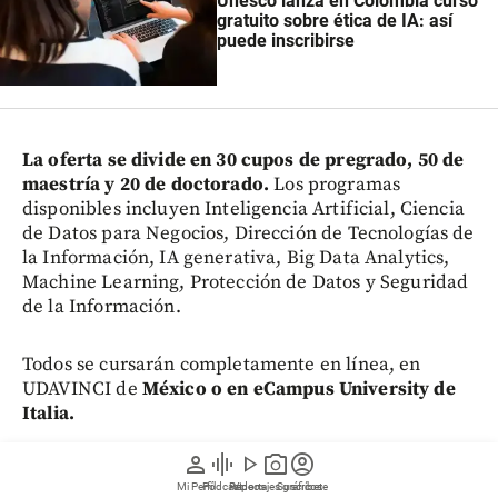
Unesco lanza en Colombia curso
gratuito sobre ética de IA: así
puede inscribirse
La oferta se divide en 30 cupos de pregrado, 50 de
maestría y 20 de doctorado.
Los programas
disponibles incluyen Inteligencia Artificial, Ciencia
de Datos para Negocios, Dirección de Tecnologías de
la Información, IA generativa, Big Data Analytics,
Machine Learning, Protección de Datos y Seguridad
de la Información.
Todos se cursarán completamente en línea, en
UDAVINCI de
México o en eCampus University de
Italia.
person
graphic_eq
play_arrow
photo_camera
account_circle
Detalles de la convocatoria
Mi Perfil
Pódcast
Reportajes gráficos
Videos
Suscríbete