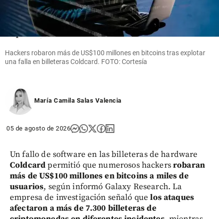
más de 300
niños por
ébola en
República
Democrática
del Congo
Hackers robaron más de US$100 millones en bitcoins tras explotar
una falla en billeteras Coldcard. FOTO: Cortesía
share
María Camila Salas Valencia
05 de agosto de 2026
Un fallo de software en las billeteras de hardware
Coldcard
permitió que numerosos hackers
robaran
más de US$100 millones en bitcoins a miles de
usuarios
, según informó Galaxy Research. La
empresa de investigación señaló que
los ataques
afectaron a más de 7.300 billeteras de
criptomonedas en diferentes incidentes
, mientras