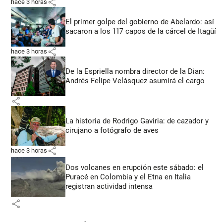
share
hace 3 horas
El primer golpe del gobierno de Abelardo: así
sacaron a los 117 capos de la cárcel de Itagüí
share
hace 3 horas
De la Espriella nombra director de la Dian:
Andrés Felipe Velásquez asumirá el cargo
share
La historia de Rodrigo Gaviria: de cazador y
cirujano a fotógrafo de aves
share
hace 3 horas
Dos volcanes en erupción este sábado: el
Puracé en Colombia y el Etna en Italia
registran actividad intensa
share