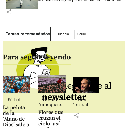
share
Temas recomendados
Ciencia
Salud
Para seguir leyendo
Regístrate al
newsletter
Fútbol
Oriente
Cita
Antioqueño
Textual
La pelota
Flores que
de la
share
cruzan el
‘Mano de
cielo: así
Dios’ sale a