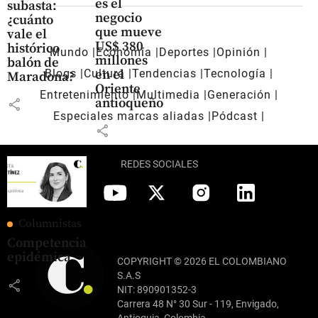
es el
subasta:
negocio
¿cuánto
que mueve
vale el
US$ 380
histórico
Mundo
Economía
Deportes
Opinión
millones
balón de
en el
Blogs
Cultura
Tendencias
Tecnología
Maradona?
Oriente
Entretenimiento
Multimedia
Generación
antioqueño
share
Especiales marcas aliadas
Pódcast
share
REDES SOCIALES
Columnistas
Competencia
epidémica
COPYRIGHT © 2026 EL COLOMBIANO
S.A.S
share
NIT: 890901352-3
Carrera 48 N° 30 Sur - 119, Envigado,