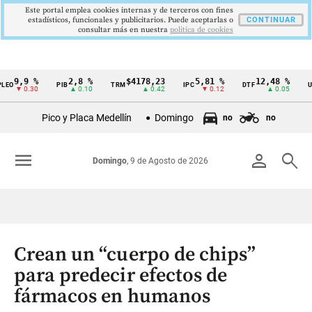
Este portal emplea cookies internas y de terceros con fines
estadísticos, funcionales y publicitarios. Puede aceptarlas o
CONTINUAR
consultar más en nuestra
politica de cookies
9,9 %
2,8 %
$4178,23
5,81 %
12,48 %
O
PIB
TRM
IPC
DTF
UVR
Cintillo
▼ 0.30
▲ 0.10
▲ 0.42
▼ 0.12
▲ 0.05
de
Pico y Placa Medellín
Domingo
no
no
indicadores
económicos
menu
person
search
Domingo
, 9 de Agosto de 2026
Colombia
Crean un “cuerpo de chips”
para predecir efectos de
fármacos en humanos