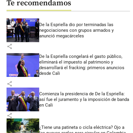
Te recomendamos
De la Espriella dio por terminadas las
negociaciones con grupos armados y
anunció megacárceles
share
De la Espriella congelará el gasto público,
eliminará el impuesto al patrimonio y
desarrollará el fracking: primeros anuncios
desde Cali
share
Comienza la presidencia de De la Espriella:
así fue el juramento y la imposición de banda
en Cali
share
¿Tiene una patineta o cicla eléctrica? Ojo a
las nuevas reglas para circular en Colombia