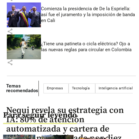
Comienza la presidencia de De la Espriella:
así fue el juramento y la imposición de banda
en Cali
share
¿Tiene una patineta o cicla eléctrica? Ojo a
las nuevas reglas para circular en Colombia
share
Temas
Empresas
Tecnología
Inteligencia artificial
recomendados
Nequi revela su estrategia con
Para seguir leyendo
IA: 80% de atención
automatizada y cartera de
crédito multiplicada por diez