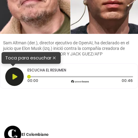
Sam Altman (der.), director ejecutivo de OpenAI, ha declarado en el
juicio que Elon Musk (izq.) inició contra la compañía creadora de
ChatGPT. FOTO LISA O'CONNOR Y JACK GUEZ/AFP
×
Toca para escuchar
ESCUCHA EL RESUMEN
Tiempo transcurrido: 0 segundos
Du
00:00
00:46
El Colombiano