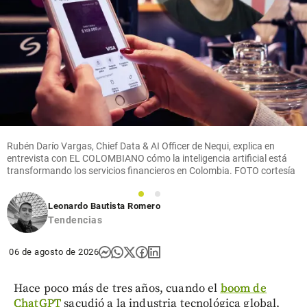
emisiones
de ceniza
en el
volcán
Puracé:
así está la
situación
con la
alerta
naranja
Rubén Darío Vargas, Chief Data & AI Officer de Nequi, explica en
entrevista con EL COLOMBIANO cómo la inteligencia artificial está
share
transformando los servicios financieros en Colombia. FOTO cortesía
1
2
Leonardo Bautista Romero
Tendencias
06 de agosto de 2026
Hace poco más de tres años, cuando el
boom de
ChatGPT
sacudió a la industria tecnológica global,