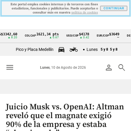
Este portal emplea cookies internas y de terceros con fines
estadísticos, funcionales y publicitarios. Puede aceptarlas o
CONTINUAR
consultar más en nuestra
politica de cookies
2,60
1621,34 pts
$4178
$3649
COLCAP
USD/COP
EUR/COP
DESEMPL
Cintillo
 8.20
▲ 0.67
▲ 0.42
—
de
Pico y Placa Medellín
Lunes
5 y 8
5 y 8
indicadores
económicos
menu
person
search
Lunes
, 10 de Agosto de 2026
Colombia
Juicio Musk vs. OpenAI: Altman
reveló que el magnate exigió
90% de la empresa y estaba