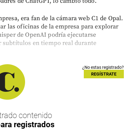
adres de ChatGPT, lo cambió todo.
mpresa, era fan de la cámara web C1 de Opal.
tar las oficinas de la empresa para explorar
hisper de OpenAI podría ejecutarse
 subtítulos en tiempo real durante
¿No estas registrado?
REGÍSTRATE
rado contenido
para registrados