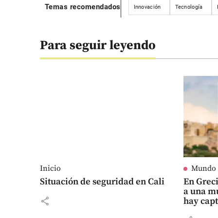
Temas recomendados
Innovación
Tecnología
Para seguir leyendo
Inicio
Mundo
Situación de seguridad en Cali
En Grec
a una m
share
hay cap