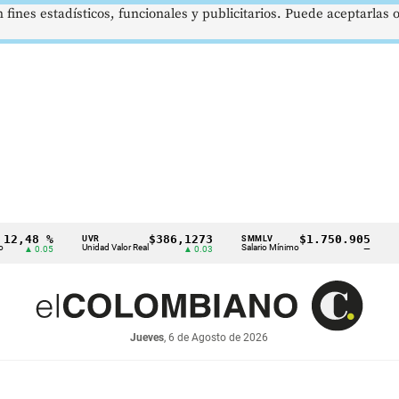
 fines estadísticos, funcionales y publicitarios. Puede aceptarlas
8 %
$386,1273
$1.750.905
UVR
SMMLV
BRENT
Unidad Valor Real
Salario Mínimo
Petróleo
0.05
▲ 0.03
—
Jueves
, 6 de Agosto de 2026