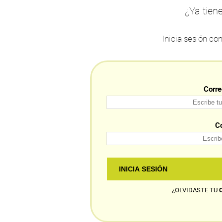
¿Ya tien
Inicia sesión co
Corre
C
¿OLVIDASTE TU