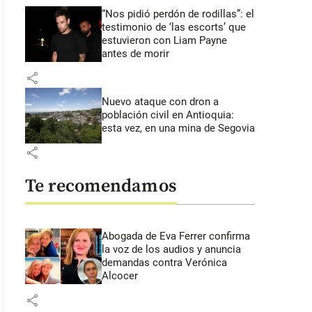
“Nos pidió perdón de rodillas”: el
testimonio de ‘las escorts’ que
estuvieron con Liam Payne
antes de morir
share
Nuevo ataque con dron a
población civil en Antioquia:
esta vez, en una mina de Segovia
share
Te recomendamos
Abogada de Eva Ferrer confirma
la voz de los audios y anuncia
demandas contra Verónica
Alcocer
share