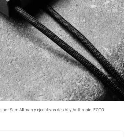
o por Sam Altman y ejecutivos de xAI y Anthropic. FOTO