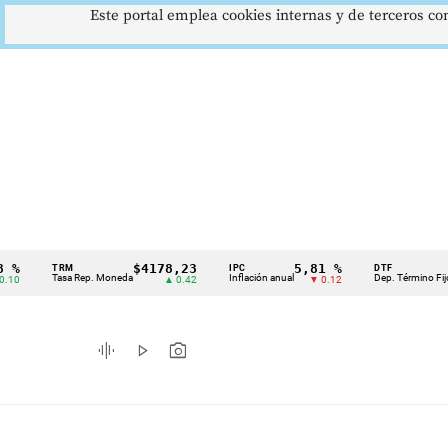
Este portal emplea cookies internas y de terceros con
$4178,23
5,81 %
12,4
TRM
IPC
DTF
Cintillo
Tasa Rep. Moneda
Inflación anual
Dep. Término Fijo
▲ 0.42
▼ 0.12
▲ 
de
indicadores
graphic_eq
play_arrow
photo_camera
económicos
Colombia