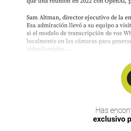
que una reunión en 2022 con OpenAI, p
Sam Altman, director ejecutivo de la e
Esa admiración llevó a su equipo a visi
si el modelo de transcripción de voz W
localmente en las cámaras para generar
videollamadas....
Has encont
exclusivo 