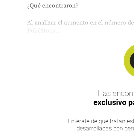
¿Qué encontraron?
Al analizar el aumento en el número de
PokéStops...
Has encont
exclusivo p
Entérate de qué tratan 
desarrolladas con per