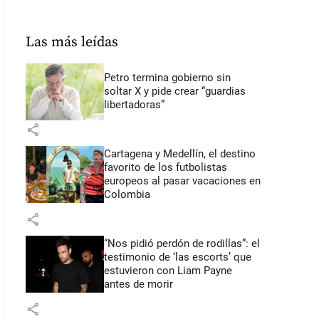
Las más leídas
Petro termina gobierno sin
soltar X y pide crear “guardias
libertadoras”
share
Cartagena y Medellín, el destino
favorito de los futbolistas
europeos al pasar vacaciones en
Colombia
share
“Nos pidió perdón de rodillas”: el
testimonio de ‘las escorts’ que
estuvieron con Liam Payne
antes de morir
share