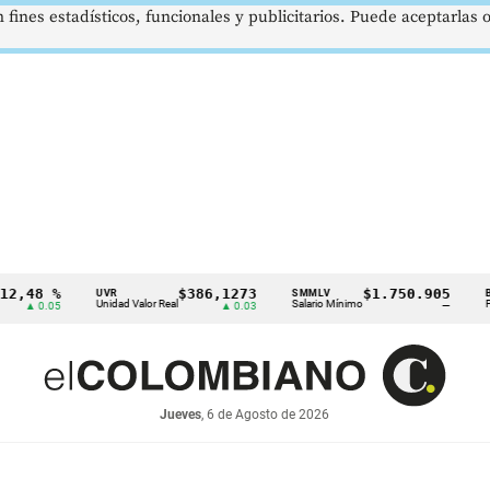
 fines estadísticos, funcionales y publicitarios. Puede aceptarlas
 %
$386,1273
$1.750.905
U
UVR
SMMLV
BRENT
Unidad Valor Real
Salario Mínimo
Petróleo
05
▲ 0.03
—
Jueves
, 6 de Agosto de 2026