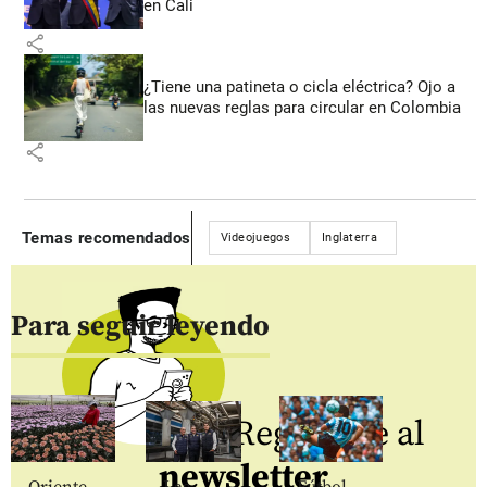
en Cali
share
¿Tiene una patineta o cicla eléctrica? Ojo a
las nuevas reglas para circular en Colombia
share
Temas recomendados
Videojuegos
Inglaterra
Para seguir leyendo
Regístrate al
newsletter