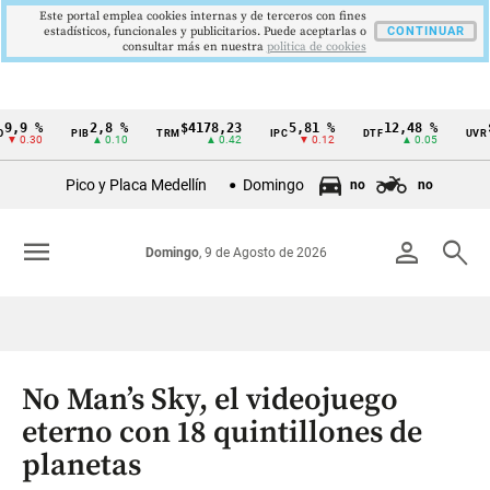
Este portal emplea cookies internas y de terceros con fines
estadísticos, funcionales y publicitarios. Puede aceptarlas o
CONTINUAR
consultar más en nuestra
politica de cookies
,9 %
2,8 %
$4178,23
5,81 %
12,48 %
$3
PIB
TRM
IPC
DTF
UVR
Cintillo
 0.30
▲ 0.10
▲ 0.42
▼ 0.12
▲ 0.05
de
Pico y Placa Medellín
Domingo
no
no
indicadores
económicos
menu
person
search
Domingo
, 9 de Agosto de 2026
Colombia
No Man’s Sky, el videojuego
eterno con 18 quintillones de
planetas