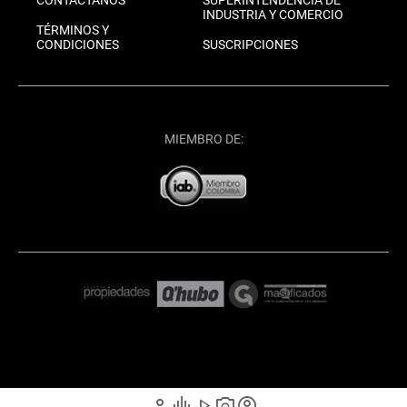
INDUSTRIA Y COMERCIO
TÉRMINOS Y
CONDICIONES
SUSCRIPCIONES
MIEMBRO DE:
person
graphic_eq
play_arrow
photo_camera
account_circle