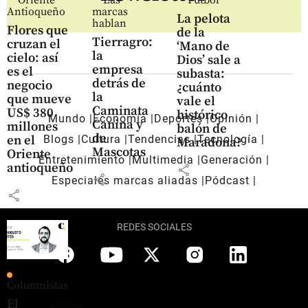
Oriente
Las
Fútbol
Antioqueño
marcas
La pelota
hablan
Flores que
de la
Tierragro:
cruzan el
‘Mano de
la
cielo: así
Dios’ sale a
empresa
es el
subasta:
detrás de
negocio
¿cuánto
la
que mueve
vale el
Caminata
US$ 380
histórico
Mundo
Economía
Deportes
Opinión
Canina y
millones
balón de
de
en el
Blogs
Cultura
Tendencias
Tecnología
Maradona?
Mascotas
Oriente
Entretenimiento
Multimedia
Generación
antioqueño
share
share
Especiales marcas aliadas
Pódcast
share
REDES SOCIALES
Columnistas
El