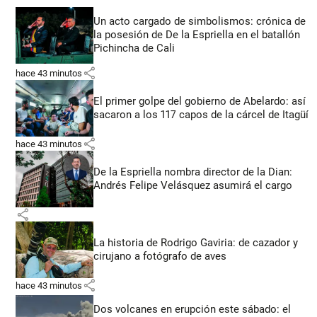
Un acto cargado de simbolismos: crónica de
la posesión de De la Espriella en el batallón
Pichincha de Cali
share
hace 43 minutos
El primer golpe del gobierno de Abelardo: así
sacaron a los 117 capos de la cárcel de Itagüí
share
hace 43 minutos
De la Espriella nombra director de la Dian:
Andrés Felipe Velásquez asumirá el cargo
share
La historia de Rodrigo Gaviria: de cazador y
cirujano a fotógrafo de aves
share
hace 43 minutos
Dos volcanes en erupción este sábado: el