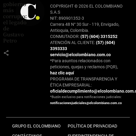
gobierno
COPYRIGHT © 2026 EL COLOMBIANO
más
S.A.S
corrupto:
NIT: 890901352-3
el legado
Carrera 48 N° 30 Sur - 119, Envigado,
de
Antioquia, Colombia.
Gustavo
CONMUTADOR:
(57) (604) 3315252
Petro
ATENCIÓN AL CLIENTE:
(57) (604)
3393333
share
servicio@elcolombiano.com.co
*Para asuntos relacionados con
peticiones, quejas y reclamos (PQR),
haz clic aquí
PROGRAMA DE TRANSPARENCIA Y
ÉTICA EMPRESARIAL:
oficialdecumplimiento@elcolombiano.com.
*Buzón exclusivo para notificaciones judiciales:
notificacionesjudiciales@elcolombiano.com.co
GRUPO EL COLOMBIANO
POLÍTICA DE PRIVACIDAD
CONTÁCTANOS
SUPERINTENDENCIA DE