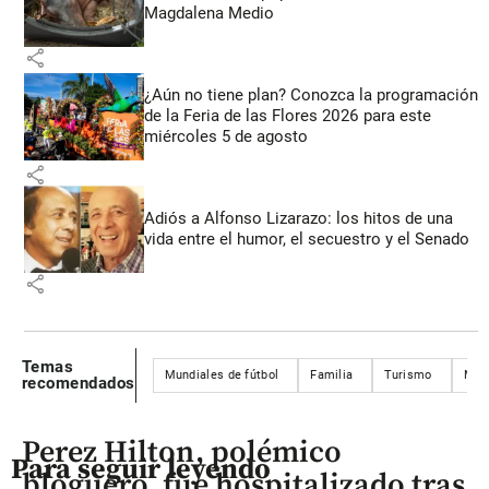
Magdalena Medio
share
¿Aún no tiene plan? Conozca la programación
de la Feria de las Flores 2026 para este
miércoles 5 de agosto
share
Adiós a Alfonso Lizarazo: los hitos de una
vida entre el humor, el secuestro y el Senado
share
Temas
Mundiales de fútbol
Familia
Turismo
Mund
recomendados
Perez Hilton, polémico
Para seguir leyendo
bloguero, fue hospitalizado tras