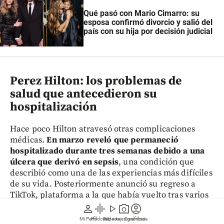
Qué pasó con Mario Cimarro: su
esposa confirmó divorcio y salió del
país con su hija por decisión judicial
Perez Hilton: los problemas de
salud que antecedieron su
hospitalización
Hace poco Hilton atravesó otras complicaciones
médicas.
En marzo reveló que permaneció
hospitalizado durante tres semanas debido a una
úlcera que derivó en sepsis
, una condición que
describió como una de las experiencias más difíciles
de su vida. Posteriormente anunció su regreso a
TikTok, plataforma a la que había vuelto tras varios
años de ausencia.
person
graphic_eq
play_arrow
photo_camera
account_circle
Mi Perfil
Pódcast
Reportajes gráficos
Videos
Suscríbete