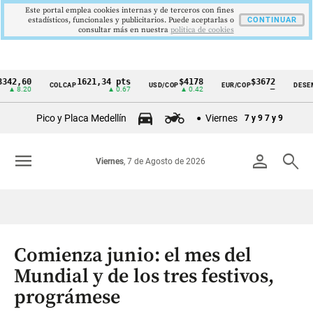
Este portal emplea cookies internas y de terceros con fines
estadísticos, funcionales y publicitarios. Puede aceptarlas o
CONTINUAR
consultar más en nuestra
politica de cookies
60
1621,34 pts
$4178
$3672
COLCAP
USD/COP
EUR/COP
DESEMPLEO
Cintillo
.20
▲ 0.67
▲ 0.42
—
de
Pico y Placa Medellín
Viernes
7 y 9
7 y 9
indicadores
económicos
menu
person
search
Viernes
, 7 de Agosto de 2026
Colombia
Comienza junio: el mes del
Mundial y de los tres festivos,
prográmese