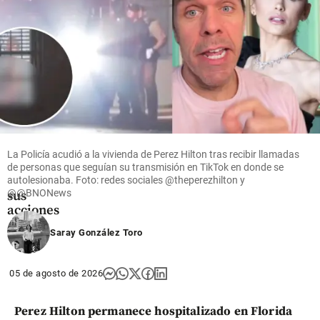
Economía
Ecopetrol
avanza en
la compra
de Brava
tras
adquirir
La Policía acudió a la vivienda de Perez Hilton tras recibir llamadas
cerca del
de personas que seguían su transmisión en TikTok en donde se
25% de
autolesionaba. Foto: redes sociales @theperezhilton y
@@BNONews
sus
acciones
Saray González Toro
share
05 de agosto de 2026
Perez Hilton permanece hospitalizado en Florida