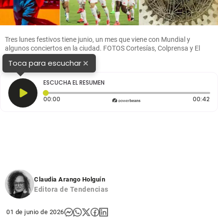
Tres lunes festivos tiene junio, un mes que viene con Mundial y
algunos conciertos en la ciudad. FOTOS Cortesías, Colprensa y El
Colombiano.
×
Toca para escuchar
ESCUCHA EL RESUMEN
Tiempo transcurrido: 0 segundos
Du
00:00
00:42
Claudia Arango Holguín
Editora de Tendencias
01 de junio de 2026