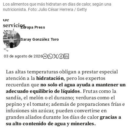
de Caldas,
Los alimentos que más hidratan en días de calor, según una
Antioquia,
nutricionista. Foto: Julio César Herrera / Getty
por cese
de
servicios,
Europa Press
¿qué
pasó?
Saray González Toro
share
03 de agosto de 2026
Las altas temperaturas obligan a prestar especial
atención a la
hidratación
, pero los expertos
recuerdan que
no solo el agua ayuda a mantener un
adecuado equilibrio de líquidos
. Frutas como la
sandía, el melón o el durazno; verduras como el
pepino y el tomate; además de preparaciones frías e
infusiones sin azúcar, pueden convertirse en
grandes aliados durante los días de calor
gracias a
su alto contenido de agua y minerales.