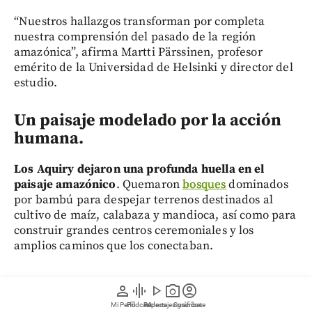
“Nuestros hallazgos transforman por completa
nuestra comprensión del pasado de la región
amazónica”, afirma Martti Pärssinen, profesor
emérito de la Universidad de Helsinki y director del
estudio.
Un paisaje modelado por la acción
humana.
Los Aquiry dejaron una profunda huella en el
paisaje amazónico
. Quemaron
bosques
dominados
por bambú para despejar terrenos destinados al
cultivo de maíz, calabaza y mandioca, así como para
construir grandes centros ceremoniales y los
amplios caminos que los conectaban.
person
graphic_eq
play_arrow
photo_camera
account_circle
También practicaban la horticultura y gestionaban
Mi Perfil
Pódcast
Reportajes gráficos
Videos
Suscríbete