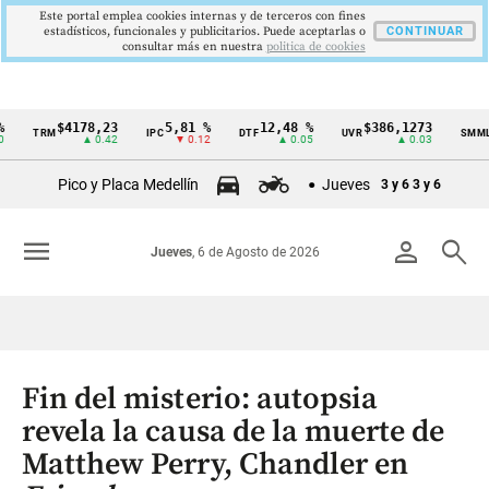
Este portal emplea cookies internas y de terceros con fines
estadísticos, funcionales y publicitarios. Puede aceptarlas o
CONTINUAR
consultar más en nuestra
politica de cookies
$4178,23
5,81 %
12,48 %
$386,1273
$1.
TRM
IPC
DTF
UVR
SMMLV
Cintillo
▲ 0.42
▼ 0.12
▲ 0.05
▲ 0.03
de
Pico y Placa Medellín
Jueves
3 y 6
3 y 6
indicadores
económicos
menu
person
search
Jueves
, 6 de Agosto de 2026
Colombia
Fin del misterio: autopsia
revela la causa de la muerte de
Matthew Perry, Chandler en