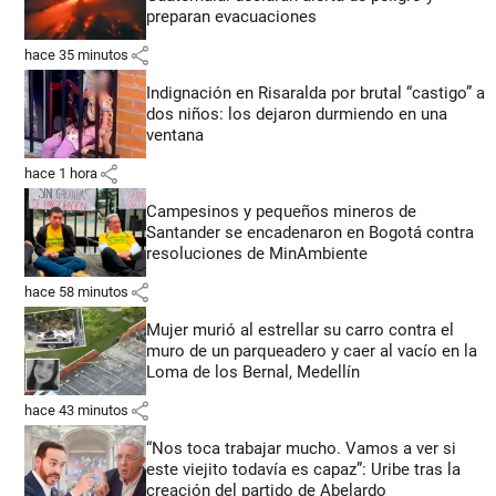
preparan evacuaciones
share
hace 35 minutos
Indignación en Risaralda por brutal “castigo” a
dos niños: los dejaron durmiendo en una
ventana
share
hace 1 hora
Campesinos y pequeños mineros de
Santander se encadenaron en Bogotá contra
resoluciones de MinAmbiente
share
hace 58 minutos
Mujer murió al estrellar su carro contra el
muro de un parqueadero y caer al vacío en la
Loma de los Bernal, Medellín
share
hace 43 minutos
“Nos toca trabajar mucho. Vamos a ver si
este viejito todavía es capaz”: Uribe tras la
creación del partido de Abelardo