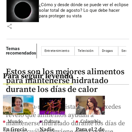
¿Cómo y desde dónde se puede ver el eclipse
solar total de agosto? Lo que debe hacer
para proteger su vista
share
Temas
Entretenimiento
Televisión
Drogas
Series
recomendados
Estos son los mejores alimentos
Para seguir leyendo
para mantenerse hidratado
durante los días de calor
La dietista-nutricionista Rocío Práxedes
reveló qué alimentos ayudan a
Mundo
Cultura
Colombia
mantenerse hidratado durante los días de
En Grecia
Nadie
Para el 2 de
calor y cuáles conviene evitar porque