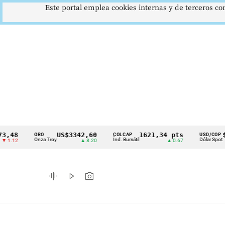
Este portal emplea cookies internas y de terceros con
US$3342,60
1621,34 pts
$4178
ORO
COLCAP
USD/COP
Cintillo
Onza Troy
Índ. Bursátil
Dólar Spot
▲ 8.20
▲ 0.67
▲ 0.42
de
indicadores
graphic_eq
play_arrow
photo_camera
económicos
Colombia