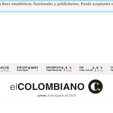
 fines estadísticos, funcionales y publicitarios. Puede aceptarlas
$3697
9,9 %
2,8 %
EUR/COP
DESEMPLEO
PIB
TRM
Euro Spot
Tasa Nacional
Crec. Anual
Tasa Rep.
—
▼ 0.30
▲ 0.10
Jueves
, 6 de Agosto de 2026