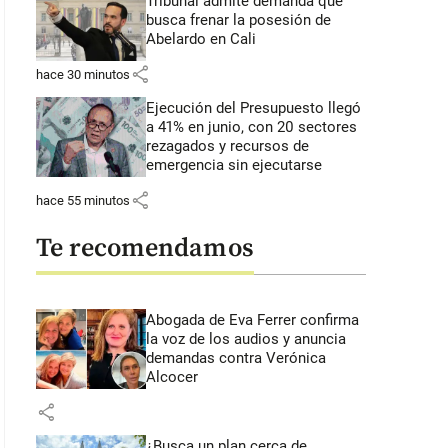
Tribunal admite demanda que
busca frenar la posesión de
Abelardo en Cali
share
hace 30 minutos
Ejecución del Presupuesto llegó
a 41% en junio, con 20 sectores
rezagados y recursos de
emergencia sin ejecutarse
share
hace 55 minutos
Te recomendamos
Abogada de Eva Ferrer confirma
la voz de los audios y anuncia
demandas contra Verónica
Alcocer
share
¿Busca un plan cerca de