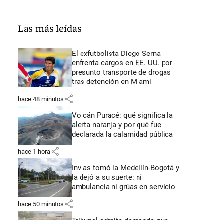
Las más leídas
El exfutbolista Diego Serna
enfrenta cargos en EE. UU. por
presunto transporte de drogas
tras detención en Miami
share
hace 48 minutos
Volcán Puracé: qué significa la
alerta naranja y por qué fue
declarada la calamidad pública
share
hace 1 hora
Invías tomó la Medellín-Bogotá y
la dejó a su suerte: ni
ambulancia ni grúas en servicio
share
hace 50 minutos