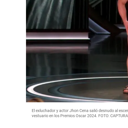
El exluchador y actor Jhon Cena salió desnudo al escen
vestuario en los Premios Oscar 2024. FOTO: CAPT