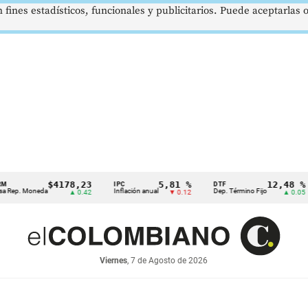
 fines estadísticos, funcionales y publicitarios. Puede aceptarlas
$4178,23
5,81 %
12,48 %
IPC
DTF
UV
oneda
Inflación anual
Dep. Término Fijo
Uni
▲ 0.42
▼ 0.12
▲ 0.05
Viernes
, 7 de Agosto de 2026