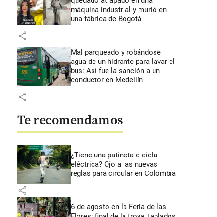
quedado atrapado en una
máquina industrial y murió en
una fábrica de Bogotá
share
Mal parqueado y robándose
agua de un hidrante para lavar el
bus: Así fue la sanción a un
conductor en Medellín
share
Te recomendamos
¿Tiene una patineta o cicla
eléctrica? Ojo a las nuevas
reglas para circular en Colombia
share
6 de agosto en la Feria de las
Flores: final de la trova, tablados