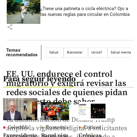
¿Tiene una patineta o cicla eléctrica? Ojo a
las nuevas reglas para circular en Colombia
share
Temas
Salud
Bienestar
Unicef
Salud mental
recomendados
EE. UU. endurece el control
Para seguir leyendo
migratorio y exigirá revisar las
redes sociales de quienes pidan
la visa: esto debe saber
La administración de Donald Trump
amplió la vigilancia digital a solicitantes
Colombia
Economía
Críticos
Expresidente
Rappi pisa
Crónicas
extranjeros de visados, incluyendo a