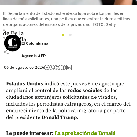
así se
preparó
El Departamento de Estado extiende su lupa sobre los perfiles en
Cali para
línea de más solicitantes, una política que ya enfrenta duras críticas
la
de organizaciones defensoras de la privacidad. FOTO: Getty
posesión
de De la
1
2
Espriella
El Colombiano
share
Agencia AFP
06 de agosto de 2026
Estados Unidos
indicó este jueves 6 de agosto que
ampliará el control de las
redes sociales
de los
ciudadanos extranjeros solicitantes de visados,
incluidos los periodistas extranjeros, en el marco del
endurecimiento de la política migratoria por parte
del presidente
Donald Trump
.
Le puede interesar:
La aprobación de Donald