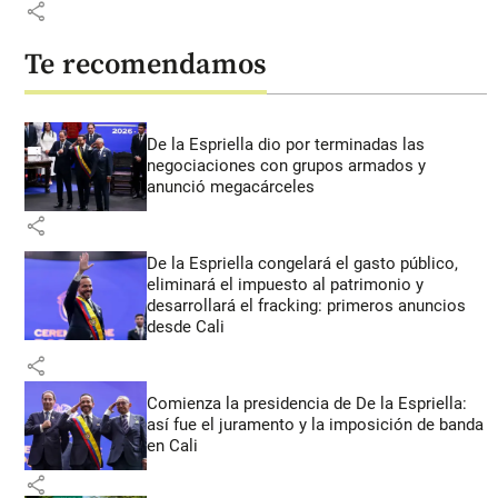
share
Te recomendamos
De la Espriella dio por terminadas las
negociaciones con grupos armados y
anunció megacárceles
share
De la Espriella congelará el gasto público,
eliminará el impuesto al patrimonio y
desarrollará el fracking: primeros anuncios
desde Cali
share
Comienza la presidencia de De la Espriella:
así fue el juramento y la imposición de banda
en Cali
share