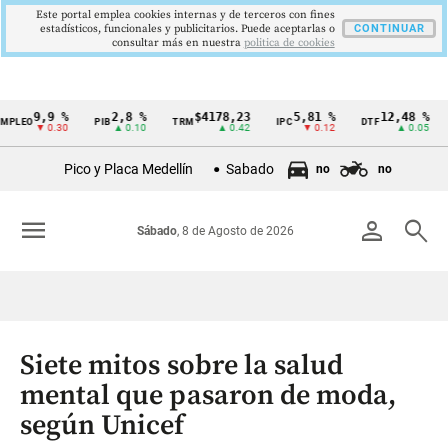
Este portal emplea cookies internas y de terceros con fines
estadísticos, funcionales y publicitarios. Puede aceptarlas o
CONTINUAR
consultar más en nuestra
politica de cookies
9,9 %
2,8 %
$4178,23
5,81 %
12,48 %
$
PIB
TRM
IPC
DTF
UVR
Cintillo
▼ 0.30
▲ 0.10
▲ 0.42
▼ 0.12
▲ 0.05
de
Pico y Placa Medellín
Sabado
no
no
indicadores
económicos
menu
person
search
Sábado
, 8 de Agosto de 2026
Colombia
Siete mitos sobre la salud
mental que pasaron de moda,
según Unicef