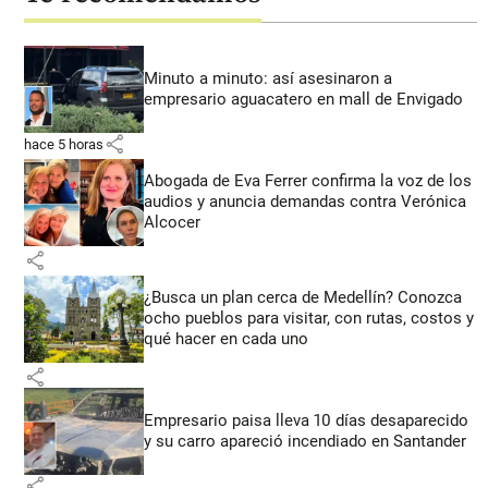
Minuto a minuto: así asesinaron a
empresario aguacatero en mall de Envigado
share
hace 5 horas
Abogada de Eva Ferrer confirma la voz de los
audios y anuncia demandas contra Verónica
Alcocer
share
¿Busca un plan cerca de Medellín? Conozca
ocho pueblos para visitar, con rutas, costos y
qué hacer en cada uno
share
Empresario paisa lleva 10 días desaparecido
y su carro apareció incendiado en Santander
share