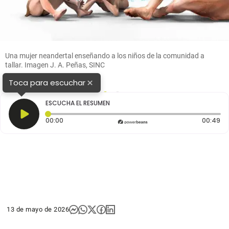
Una mujer neandertal enseñando a los niños de la comunidad a
tallar. Imagen J. A. Peñas, SINC
×
Toca para escuchar
1
2
ESCUCHA EL RESUMEN
Tiempo transcurrido: 0 segundos
Du
00:00
00:49
13 de mayo de 2026