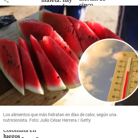
maleta: hay
cinco
capturado
riesgos
del nuevo
share
marco
tarifario
de aseo
share
Deportes
Gustavo Sánchez
brilla con un oro
Los alimentos que más hidratan en días de calor, según una
para la natación
nutricionista. Foto: Julio César Herrera / Getty
artística de
Colombia en
Juegos