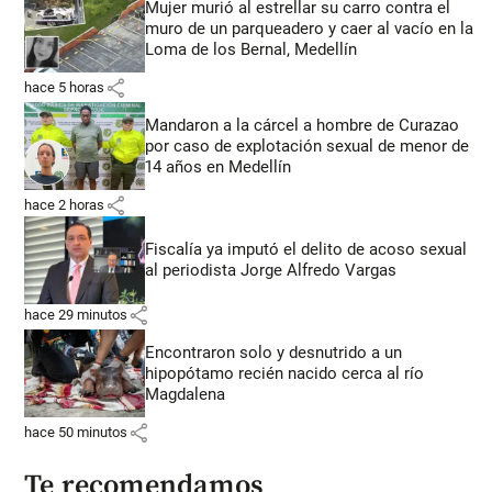
Mujer murió al estrellar su carro contra el
muro de un parqueadero y caer al vacío en la
Loma de los Bernal, Medellín
share
hace 5 horas
Mandaron a la cárcel a hombre de Curazao
por caso de explotación sexual de menor de
14 años en Medellín
share
hace 2 horas
Fiscalía ya imputó el delito de acoso sexual
al periodista Jorge Alfredo Vargas
share
hace 29 minutos
Encontraron solo y desnutrido a un
hipopótamo recién nacido cerca al río
Magdalena
share
hace 50 minutos
Te recomendamos