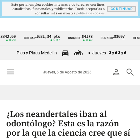
Este portal emplea cookies internas y de terceros con fines
estadísticos, funcionales y publicitarios. Puede aceptarlas o
CONTINUAR
consultar más en nuestra
politica de cookies
,60
1621,34 pts
$4178
$3697
COLCAP
USD/COP
EUR/COP
DESEMPLE
Cintillo
8.20
▲ 0.67
▲ 0.42
—
de
Pico y Placa Medellín
Jueves
3 y 6
3 y 6
indicadores
económicos
menu
person
search
Jueves
, 6 de Agosto de 2026
Colombia
¿Los neandertales iban al
odontólogo? Esta es la razón
por la que la ciencia cree que sí