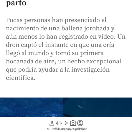
parto
Pocas personas han presenciado el
nacimiento de una ballena jorobada y
aún menos lo han registrado en video. Un
dron captó el instante en que una cría
llegó al mundo y tomó su primera
bocanada de aire, un hecho excepcional
que podría ayudar a la investigación
científica.
person
graphic_eq
play_arrow
photo_camera
account_circle
Mi Perfil
Pódcast
Reportajes gráficos
Videos
Suscríbete