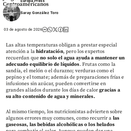
Europa Press
Centroamericanos
Saray González Toro
share
03 de agosto de 2026
Las altas temperaturas obligan a prestar especial
atención a la
hidratación
, pero los expertos
recuerdan que
no solo el agua ayuda a mantener un
adecuado equilibrio de líquidos
. Frutas como la
sandía, el melón o el durazno; verduras como el
pepino y el tomate; además de preparaciones frías e
infusiones sin azúcar, pueden convertirse en
grandes aliados durante los días de calor
gracias a
su alto contenido de agua y minerales.
Al mismo tiempo, los nutricionistas advierten sobre
algunos errores muy comunes, como recurrir a
las
gaseosas, las bebidas alcohólicas o los helados
para combatir el calor. Aunque pueden dar una