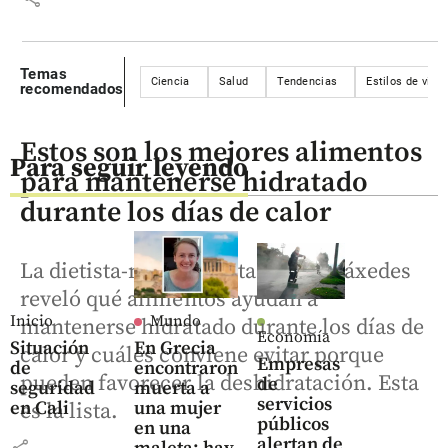
Temas
Ciencia
Salud
Tendencias
Estilos de vida
recomendados
Estos son los mejores alimentos
Para seguir leyendo
para mantenerse hidratado
durante los días de calor
La dietista-nutricionista Rocío Práxedes
reveló qué alimentos ayudan a
Inicio
Mundo
mantenerse hidratado durante los días de
Economía
Situación
En Grecia
calor y cuáles conviene evitar porque
Empresas
de
encontraron
pueden favorecer la deshidratación. Esta
de
seguridad
muerta a
servicios
en Cali
una mujer
es la lista.
públicos
en una
alertan de
share