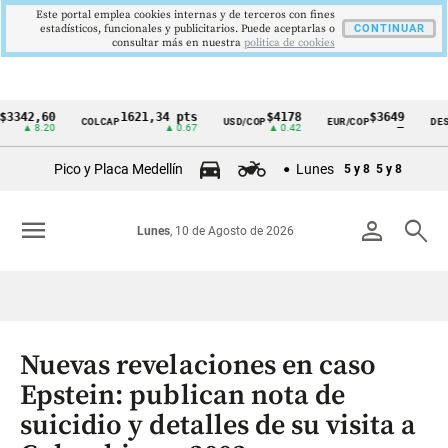
Este portal emplea cookies internas y de terceros con fines
estadísticos, funcionales y publicitarios. Puede aceptarlas o
CONTINUAR
consultar más en nuestra
politica de cookies
2,60
1621,34 pts
$4178
$3649
COLCAP
USD/COP
EUR/COP
DESEMPL
Cintillo
 8.20
▲ 0.67
▲ 0.42
—
de
Pico y Placa Medellín
Lunes
5 y 8
5 y 8
indicadores
económicos
menu
person
search
Lunes
, 10 de Agosto de 2026
Colombia
Nuevas revelaciones en caso
Epstein: publican nota de
suicidio y detalles de su visita a