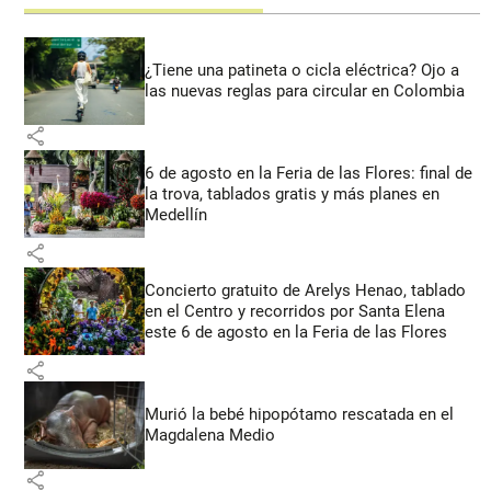
¿Tiene una patineta o cicla eléctrica? Ojo a
las nuevas reglas para circular en Colombia
share
6 de agosto en la Feria de las Flores: final de
la trova, tablados gratis y más planes en
Medellín
share
Concierto gratuito de Arelys Henao, tablado
en el Centro y recorridos por Santa Elena
este 6 de agosto en la Feria de las Flores
share
Murió la bebé hipopótamo rescatada en el
Magdalena Medio
share