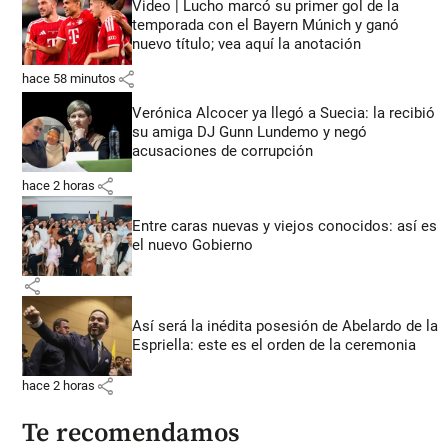
Video | Lucho marcó su primer gol de la
temporada con el Bayern Múnich y ganó
nuevo título; vea aquí la anotación
share
hace 58 minutos
Verónica Alcocer ya llegó a Suecia: la recibió
su amiga DJ Gunn Lundemo y negó
acusaciones de corrupción
share
hace 2 horas
Entre caras nuevas y viejos conocidos: así es
el nuevo Gobierno
share
Así será la inédita posesión de Abelardo de la
Espriella: este es el orden de la ceremonia
share
hace 2 horas
Te recomendamos