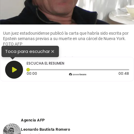
Uun juez estadounidense publicó la carta que habría sido escrita por
Epstein semanas previas a su muerte en una cárcel de Nueva York.
FOTO AFP
×
Toca para escuchar
1
2
3
ESCUCHA EL RESUMEN
Tiempo transcurrido: 0 segundos
Du
00:00
00:48
Agencia AFP
Leonardo Bautista Romero