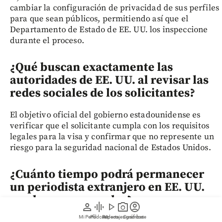
cambiar la configuración de privacidad de sus perfiles
para que sean públicos, permitiendo así que el
Departamento de Estado de EE. UU. los inspeccione
durante el proceso.
¿Qué buscan exactamente las
autoridades de EE. UU. al revisar las
redes sociales de los solicitantes?
El objetivo oficial del gobierno estadounidense es
verificar que el solicitante cumpla con los requisitos
legales para la visa y confirmar que no represente un
riesgo para la seguridad nacional de Estados Unidos.
¿Cuánto tiempo podrá permanecer
un periodista extranjero en EE. UU.
con las nuevas reglas?
person
graphic_eq
play_arrow
photo_camera
account_circle
Mi Perfil
Pódcast
Reportajes gráficos
Videos
Suscríbete